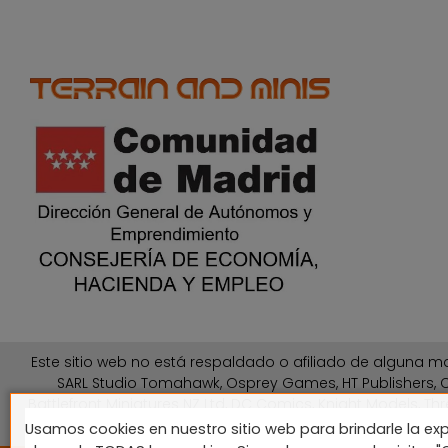
Este sitio web no está respaldado o afiliado de alguna ma
SARL Studio Tomahawk, Osprey Games, HT Publishers, C
Battlefront Miniatures NZ Ltd, DC Comics, Knight Models, Thr
Usamos cookies en nuestro sitio web para brindarle la exp