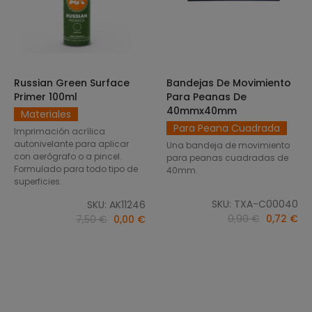
Russian Green Surface
Bandejas De Movimiento
SELECCIONAR OPCIONES
AÑADIR AL CARRITO
Primer 100ml
Para Peanas De
40mmx40mm
Materiales
Para Peana Cuadrada
Imprimación acrílica
autonivelante para aplicar
Una bandeja de movimiento
con aerógrafo o a pincel.
para peanas cuadradas de
Formulado para todo tipo de
40mm.
superficies.
SKU: TXA-C00040
SKU: AK11246
0,90 €
0,72 €
7,50 €
0,00 €