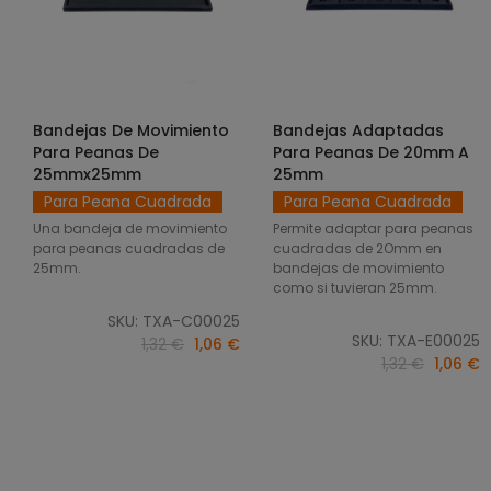
Bandejas De Movimiento
Bandejas Adaptadas
SELECCIONAR OPCIONES
SELECCIONAR OPCIONES
Para Peanas De
Para Peanas De 20mm A
25mmx25mm
25mm
Para Peana Cuadrada
Para Peana Cuadrada
Una bandeja de movimiento
Permite adaptar para peanas
para peanas cuadradas de
cuadradas de 2Omm en
25mm.
bandejas de movimiento
como si tuvieran 25mm.
SKU: TXA-C00025
SKU: TXA-E00025
1,32 €
1,06 €
1,32 €
1,06 €