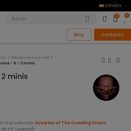
ESPAÑOL
0
0
Blog
Contacto
rror
Miniaturas Lovecraft
ulos - A - 2 minis
 2 minis
en a la colección
Acolytes of The Crawling Chaos
 de H.P. Lovecraft.