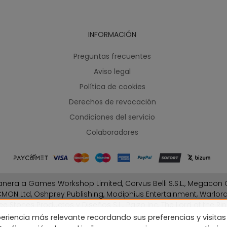
INFORMACIÓN
Preguntas frecuentes
Aviso legal
Política de cookies
Derechos de revocación
Condiciones del servicio
Colaboradores
nera a Games Workshop Limited, Corvus Belli S.S.L., Megacon G
MON Ltd, Oshprey Publishing, Modiphius Entertainment, Warlo
ee Stones Productos y Diseños S.L., Paizo Inc, The Lord of the Rin
Fantasy Flight Games (FFG), Disney, Lucasfilm Ltd.
eriencia más relevante recordando sus preferencias y visitas 