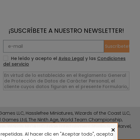
¡SUSCRÍBETE A NUESTRO NEWSLETTER!
Suscríbete!
He leído y acepto el
Aviso Legal
y las
Condiciones
del servicio
ames LLC, Hasslefree Miniatures, Wizards of the Coast LLC,
rd Games Ltd, The Ninth Age, World Team Championship,
gs, Wizkids, NECA LLC, Edge Entertainment Studio SLU, Marvel,
×
repetidas. Al hacer clic en "Aceptar todo", acepta