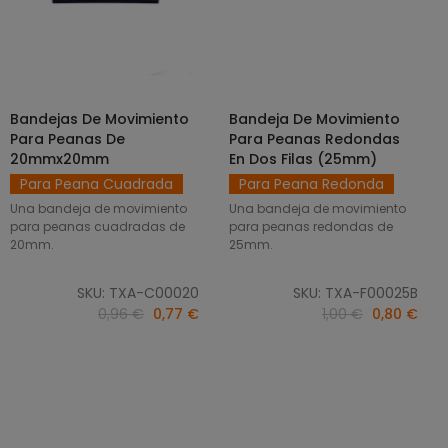
Bandejas De Movimiento
Bandeja De Movimiento
SELECCIONAR OPCIONES
AÑADIR AL CARRITO
Para Peanas De
Para Peanas Redondas
20mmx20mm
En Dos Filas (25mm)
Para Peana Cuadrada
Para Peana Redonda
Una bandeja de movimiento
Una bandeja de movimiento
para peanas cuadradas de
para peanas redondas de
20mm.
25mm.
SKU: TXA-C00020
SKU: TXA-F00025B
0,96 €
0,77 €
1,00 €
0,80 €