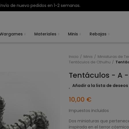
Envío de nuevo pedidos en 1-2 semanas.
Wargames
Materiales
Minis
Rebajas
Inicio
Minis
Miniaturas de Te
Tentáculos de Cthulhu
Tentác
Tentáculos - A -
Añadir a la lista de deseos
10,00 €
Impuestos incluidos
Dos miniaturas que pertenec
inspirada en el terror cósmico