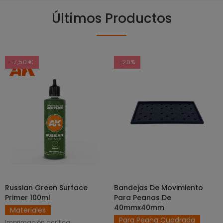
Últimos Productos
-7,50 €
-20%
Russian Green Surface
Bandejas De Movimiento
SELECCIONAR OPCIONES
AÑADIR AL CARRITO
Primer 100ml
Para Peanas De
40mmx40mm
Materiales
Para Peana Cuadrada
Imprimación acrílica