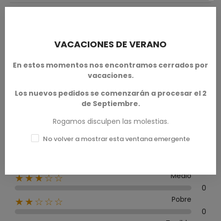
Calificación media
VACACIONES DE VERANO
0.0
En estos momentos nos encontramos cerrados por
vacaciones.
Los nuevos pedidos se comenzarán a procesar el 2
0 Reseña
de Septiembre.
Rogamos disculpen las molestias.
Excelente
★★★★★
No volver a mostrar esta ventana emergente
0
Bueno
★★★★☆
0
Medio
★★★☆☆
0
Pobre
★★☆☆☆
0