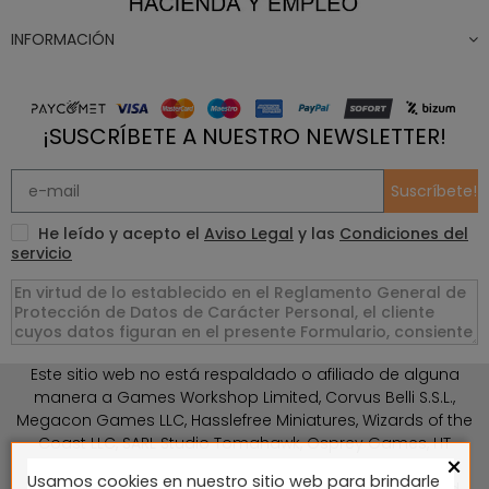
INFORMACIÓN
¡SUSCRÍBETE A NUESTRO NEWSLETTER!
Suscríbete!
He leído y acepto el
Aviso Legal
y las
Condiciones del
servicio
Este sitio web no está respaldado o afiliado de alguna
manera a Games Workshop Limited, Corvus Belli S.S.L.,
Megacon Games LLC, Hasslefree Miniatures, Wizards of the
Coast LLC, SARL Studio Tomahawk, Osprey Games, HT
×
Publishers, CMON Ltd, Oshprey Publishing, Modiphius
Usamos cookies en nuestro sitio web para brindarle