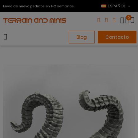
ESPAÑOL
Envío de nuevo pedidos en 1-2 semanas.
0
Blog
Contacto