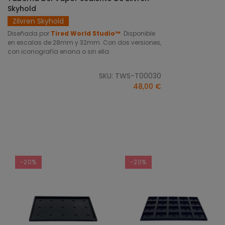
Skyhold
Zilvren Skyhold
Diseñada por
Tired World Studio™
.
Disponible
en escalas de 28mm y 32mm. Con dos versiones,
con iconografía enana o sin ella.
SKU: TWS-T00030
48,00 €
-20%
-20%