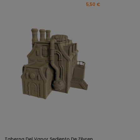
5,50 €
Taberna Del Vapor Sediento De Zilvren
SELECCIONAR OPCIONES