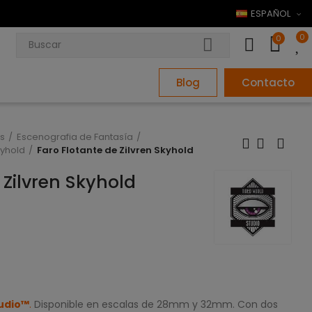
ESPAÑOL
0
0
Blog
Contacto
s
Escenografia de Fantasía
kyhold
Faro Flotante de Zilvren Skyhold
 Zilvren Skyhold
tudio™
.
Disponible en escalas de 28mm y 32mm. Con dos