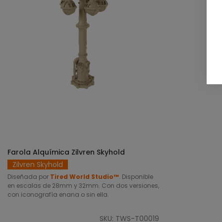
Farola Alquímica Zilvren Skyhold
SELECCIONAR OPCIONES
Zilvren Skyhold
Diseñada por
Tired World Studio™
.
Disponible
en escalas de 28mm y 32mm. Con dos versiones,
con iconografía enana o sin ella.
SKU: TWS-T00019