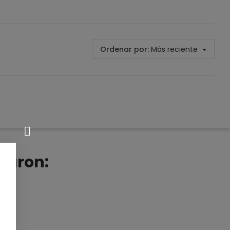
Ordenar por:
Más reciente
raron: