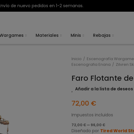
Envío de nuevo pedidos en 1-2 semanas.
Wargames
Materiales
Minis
Rebajas
Inicio
Escenografía Wargame
Escenografia Enana
Zilvren S
Faro Flotante de
Añadir a la lista de deseos
72,00 €
Impuestos incluidos
72,00 € — 96,00 €
Diseñado por
Tired World S