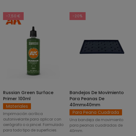
-7,50 €
-20%
Russian Green Surface
Bandejas De Movimiento
SELECCIONAR OPCIONES
AÑADIR AL CARRITO
Primer 100ml
Para Peanas De
40mmx40mm
Materiales
Para Peana Cuadrada
Imprimación acrílica
autonivelante para aplicar con
Una bandeja de movimiento
aerógrafo o a pincel. Formulado
para peanas cuadradas de
para todo tipo de superficies.
40mm.