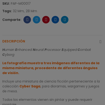
SKU:
PAP-M00017
Tags:
32 Mm
28 Mm
DESCRIPCIÓN
H
uman
E
nhanced
N
eural
P
rocessor
E
quipped
C
ombat
C
yborg
La fotografía muestra tres imágenes diferentes de la
misma miniatura, procedente de diferentes ángulos
de visión.
Incluye una miniatura de ciencia ficción perteneciente a la
colección
Cyber Saga
, para dioramas, wargames y juegos
de mesa.
Todos los elementos vienen sin pintar y puede requerir
montaje.