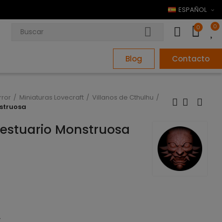
ESPAÑOL
0
0
Blog
Contacto
rror
Miniaturas Lovecraft
Villanos de Cthulhu
struosa
estuario Monstruosa
.