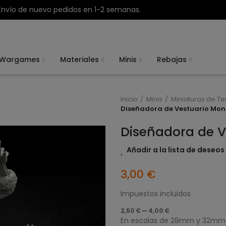
Envío de nuevo pedidos en 1-2 semanas.
Wargames
Materiales
Minis
Rebajas
Inicio
Minis
Miniaturas de Te
Diseñadora de Vestuario Mon
Diseñadora de V
Añadir a la lista de deseos
3,00 €
Impuestos incluidos
2,50 € — 4,00 €
En escalas de 28mm y 32mm