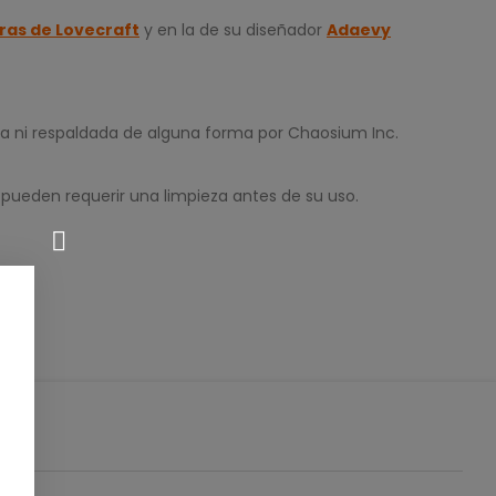
ras de Lovecraft
y en la de su diseñador
Adaevy
da ni respaldada de alguna forma por Chaosium Inc.
 pueden requerir una limpieza antes de su uso.