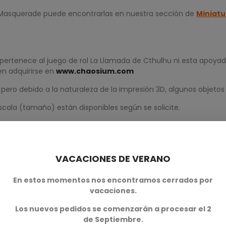
d Masquerade puede encontrarlas en nuestra sección de
Miniatu
pertenece al juego de rol La Llamada de Cthulhu ni esta apoya
en adquirirse en
www.chaosium.com
ero debido a la naturaleza de la impresión 3D, algunos objetos
scala (tamaño) están disponibles según se solicite.
 comercial de
Adaevy Creations
VACACIONES DE VERANO
En estos momentos nos encontramos cerrados por
vacaciones.
Los nuevos pedidos se comenzarán a procesar el 2
de Septiembre.