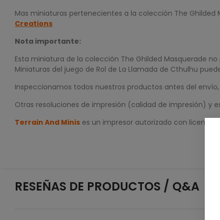
Mas miniaturas pertenecientes a la colección The Ghilde
Creations
Nota importante:
Esta miniatura de la colección The Ghilded Masquerade no 
Miniaturas del juego de Rol de La Llamada de Cthulhu pued
Inspeccionamos todos nuestros productos antes del envío, p
Otras resoluciones de impresión (calidad de impresión) y e
Terrain And Minis
es un impresor autorizado con licencia
RESEÑAS DE PRODUCTOS / Q&A