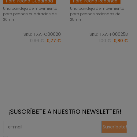
Para Peana Cuadrada
Para Peana Redonda
Una bandeja de movimiento
Una bandeja de movimiento
para peanas cuadradas de
para peanas redondas de
20mm.
25mm.
SKU: TXA-C00020
SKU: TXA-F00025B
0,96 €
0,77 €
1,00 €
0,80 €
¡SUSCRÍBETE A NUESTRO NEWSLETTER!
Suscríbete!