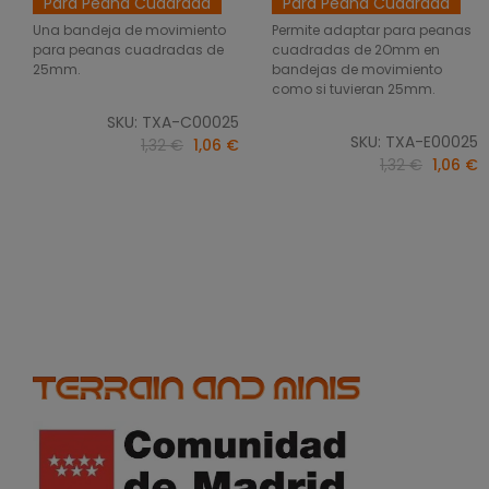
Para Peana Cuadrada
Para Peana Cuadrada
Una bandeja de movimiento
Permite adaptar para peanas
para peanas cuadradas de
cuadradas de 2Omm en
25mm.
bandejas de movimiento
como si tuvieran 25mm.
SKU: TXA-C00025
SKU: TXA-E00025
1,32 €
1,06 €
1,32 €
1,06 €