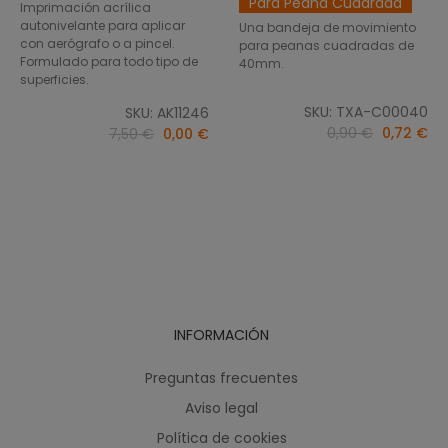
Para Peana Cuadrada
Imprimación acrílica
autonivelante para aplicar
Una bandeja de movimiento
con aerógrafo o a pincel.
para peanas cuadradas de
Formulado para todo tipo de
40mm.
superficies.
SKU: TXA-C00040
SKU: AK11246
0,90 €
0,72 €
7,50 €
0,00 €
INFORMACIÓN
Preguntas frecuentes
Aviso legal
Política de cookies