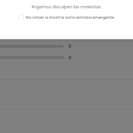
Rogamos disculpen las molestias.
0
No volver a mostrar esta ventana emergente
0
0
0
0