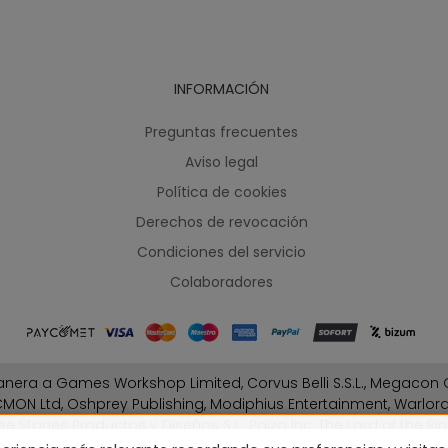
INFORMACIÓN
Preguntas frecuentes
Aviso legal
Política de cookies
Derechos de revocación
Condiciones del servicio
Colaboradores
nera a Games Workshop Limited, Corvus Belli S.S.L., Megacon G
MON Ltd, Oshprey Publishing, Modiphius Entertainment, Warlo
ee Stones Productos y Diseños S.L., Paizo Inc, The Lord of the Rin
Fantasy Flight Games (FFG), Disney, Lucasfilm Ltd.