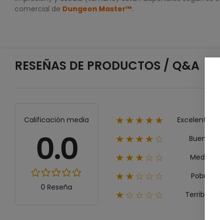
comercial de
Dungeon Master™
.
RESEÑAS DE PRODUCTOS / Q&A
Excelente
Calificación media
★★★★★
0.0
Bueno
★★★★☆
Medio
★★★☆☆
Pobre
★★☆☆☆
0 Reseña
Terrible
★☆☆☆☆