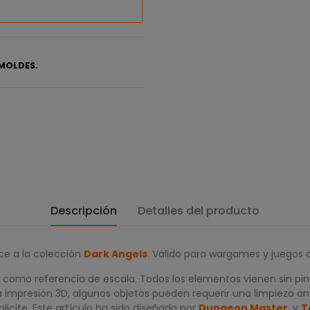
MOLDES.
Descripción
Detalles del producto
ce a la colección
Dark Angels
. Válido para wargames y juegos d
 como referencia de escala. Todos los elementos vienen sin pi
a impresión 3D, algunos objetos pueden requerir una limpieza an
icite. Este artículo ha sido diseñado por
Dungeon Master
y
T