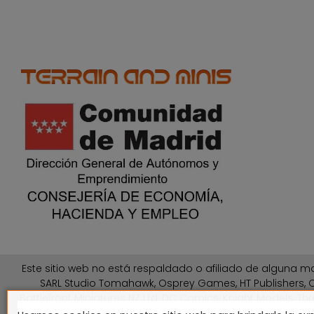
Este sitio web no está respaldado o afiliado de alguna ma
SARL Studio Tomahawk, Osprey Games, HT Publishers, C
Battlefront Miniatures NZ Ltd, DC Comics, Knight Models, Thr