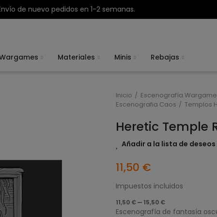
Envío de nuevo pedidos en 1-2 semanas.
Wargames
Materiales
Minis
Rebajas
Inicio
Escenografía Wargame
Escenografia Caos
Templos H
Heretic Temple R
Añadir a la lista de deseos
11,50 €
Impuestos incluidos
11,50 € — 15,50 €
Escenografía de fantasía oscur