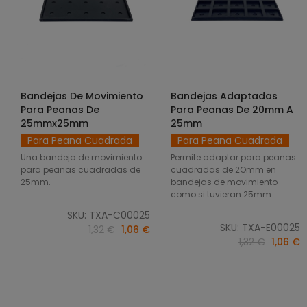
Bandejas De Movimiento
Bandejas Adaptadas
SELECCIONAR OPCIONES
SELECCIONAR OPCIONES
Para Peanas De
Para Peanas De 20mm A
25mmx25mm
25mm
Para Peana Cuadrada
Para Peana Cuadrada
Una bandeja de movimiento
Permite adaptar para peanas
para peanas cuadradas de
cuadradas de 2Omm en
25mm.
bandejas de movimiento
como si tuvieran 25mm.
SKU: TXA-C00025
SKU: TXA-E00025
1,32 €
1,06 €
1,32 €
1,06 €