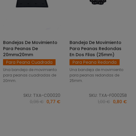
Bandejas De Movimiento
Bandeja De Movimiento
SELECCIONAR OPCIONES
AÑADIR AL CARRITO
Para Peanas De
Para Peanas Redondas
20mmx20mm
En Dos Filas (25mm)
Para Peana Cuadrada
Para Peana Redonda
Una bandeja de movimiento
Una bandeja de movimiento
para peanas cuadradas de
para peanas redondas de
20mm.
25mm.
SKU: TXA-C00020
SKU: TXA-F00025B
0,96 €
0,77 €
1,00 €
0,80 €