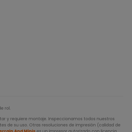
e rol.
ntar y requiere montaje. Inspeccionamos todos nuestros
tes de su uso. Otras resoluciones de impresión (calidad de
errain And Minis
es un impresor autorizado con licencia