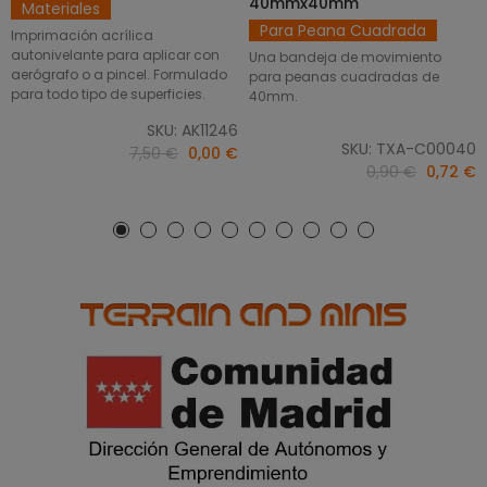
40mmx40mm
Materiales
Para Peana Cuadrada
Imprimación acrílica
autonivelante para aplicar con
Una bandeja de movimiento
aerógrafo o a pincel. Formulado
para peanas cuadradas de
para todo tipo de superficies.
40mm.
SKU: AK11246
SKU: TXA-C00040
7,50 €
0,00 €
0,90 €
0,72 €