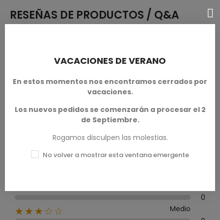
RESEÑAS DE PRODUCTOS / Q&A
VACACIONES DE VERANO
Calificación media
0.0
En estos momentos nos encontramos cerrados por
vacaciones.
Los nuevos pedidos se comenzarán a procesar el 2
de Septiembre.
0 Reseña
Rogamos disculpen las molestias.
No volver a mostrar esta ventana emergente
Excelente
★★★★★
0
Bueno
★★★★☆
0
Medio
★★★☆☆