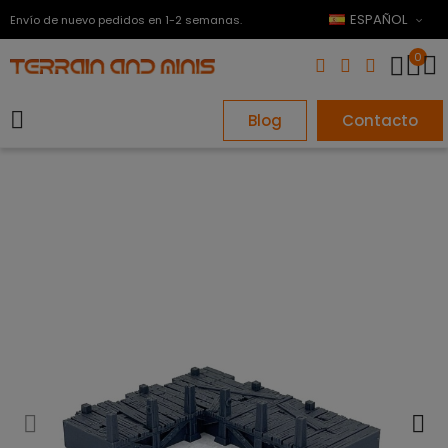
ESPAÑOL
Envío de nuevo pedidos en 1-2 semanas.
0
Blog
Contacto