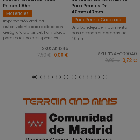
Primer 100ml
Para Peanas De
40mmx40mm
Materiales
Para Peana Cuadrada
Imprimación acrílica
autonivelante para aplicar con
Una bandeja de movimiento
aerógrafo o a pincel. Formulado
para peanas cuadradas de
para todo tipo de superficies.
40mm.
SKU: AK11246
SKU: TXA-C00040
7,50 €
0,00 €
0,90 €
0,72 €