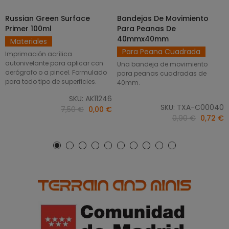
Russian Green Surface
Bandejas De Movimiento
SELECCIONAR OPCIONES
AÑADIR AL CARRITO
Primer 100ml
Para Peanas De
40mmx40mm
Materiales
Para Peana Cuadrada
Imprimación acrílica
autonivelante para aplicar con
Una bandeja de movimiento
aerógrafo o a pincel. Formulado
para peanas cuadradas de
para todo tipo de superficies.
40mm.
SKU: AK11246
SKU: TXA-C00040
7,50 €
0,00 €
0,90 €
0,72 €