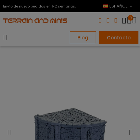
ESPAÑOL
Envío de nuevo pedidos en 1-2 semanas.
0
Blog
Contacto