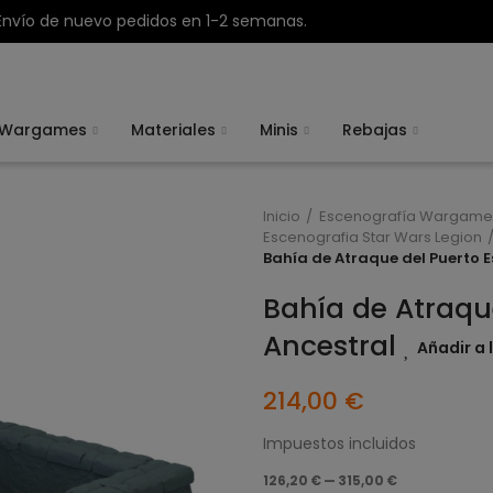
Envío de nuevo pedidos en 1-2 semanas.
Wargames
Materiales
Minis
Rebajas
Inicio
Escenografía Wargame
Escenografia Star Wars Legion
Bahía de Atraque del Puerto E
Bahía de Atraqu
Ancestral
Añadir a 
214,00 €
Impuestos incluidos
126,20 € — 315,00 €