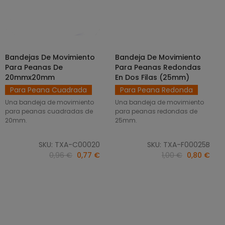
Bandejas De Movimiento
Bandeja De Movimiento
SELECCIONAR OPCIONES
AÑADIR AL CARRITO
Para Peanas De
Para Peanas Redondas
20mmx20mm
En Dos Filas (25mm)
Para Peana Cuadrada
Para Peana Redonda
Una bandeja de movimiento
Una bandeja de movimiento
para peanas cuadradas de
para peanas redondas de
20mm.
25mm.
SKU: TXA-C00020
SKU: TXA-F00025B
0,96 €
0,77 €
1,00 €
0,80 €