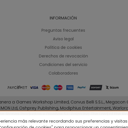
INFORMACIÓN
Preguntas frecuentes
Aviso legal
Política de cookies
Derechos de revocación
Condiciones del servicio
Colaboradores
nera a Games Workshop Limited, Corvus Belli S.S.L., Megacon G
MON Ltd, Oshprey Publishing, Modiphius Entertainment, Warlo
ee Stones Productos y Diseños S.L., Paizo Inc, The Lord of the Rin
Fantasy Flight Games (FFG), Disney, Lucasfilm Ltd.
eriencia más relevante recordando sus preferencias y visitas 
"Configuración de cookies" para proporcionar un consentimie