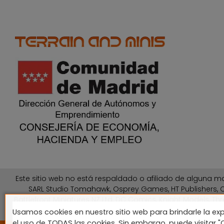
Este sitio web no está respaldado o afiliado de alguna ma
SARL Studio Tomahawk, Osprey Games, HT Publishers, C
Battlefront Miniatures NZ Ltd, DC Comics, Knight Models, Thr
Usamos cookies en nuestro sitio web para brindarle la exp
el uso de TODAS las cookies. Sin embargo, puede visitar 