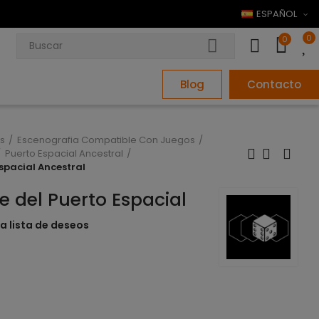
ESPAÑOL
0
0
Blog
Contacto
s
Escenografia Compatible Con Juegos
Puerto Espacial Ancestral
spacial Ancestral
e del Puerto Espacial
la lista de deseos