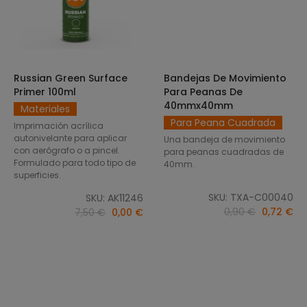
Russian Green Surface
Bandejas De Movimiento
SELECCIONAR OPCIONES
AÑADIR AL CARRITO
Primer 100ml
Para Peanas De
40mmx40mm
Materiales
Para Peana Cuadrada
Imprimación acrílica
autonivelante para aplicar
Una bandeja de movimiento
con aerógrafo o a pincel.
para peanas cuadradas de
Formulado para todo tipo de
40mm.
superficies.
SKU: TXA-C00040
SKU: AK11246
0,90 €
0,72 €
7,50 €
0,00 €