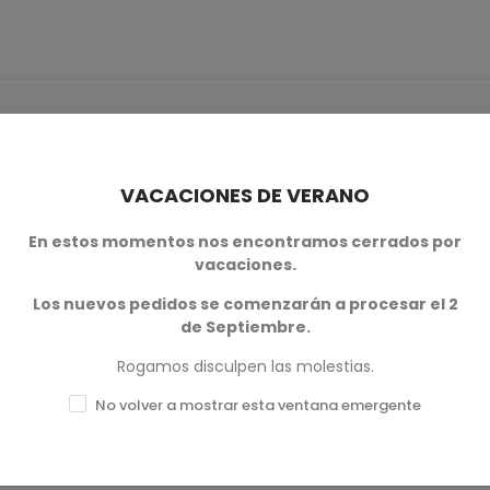
VACACIONES DE VERANO
0
En estos momentos nos encontramos cerrados por
vacaciones.
0
Los nuevos pedidos se comenzarán a procesar el 2
0
de Septiembre.
0
Rogamos disculpen las molestias.
0
No volver a mostrar esta ventana emergente