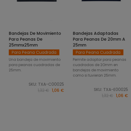
Bandejas De Movimiento
Bandejas Adaptadas
SELECCIONAR OPCIONES
SELECCIONAR OPCIONES
Para Peanas De
Para Peanas De 20mm A
25mmx25mm
25mm
Para Peana Cuadrada
Para Peana Cuadrada
Una bandeja de movimiento
Permite adaptar para peanas
para peanas cuadradas de
cuadradas de 2Omm en
25mm.
bandejas de movimiento
como si tuvieran 25mm.
SKU: TXA-C00025
SKU: TXA-E00025
1,32 €
1,06 €
1,32 €
1,06 €