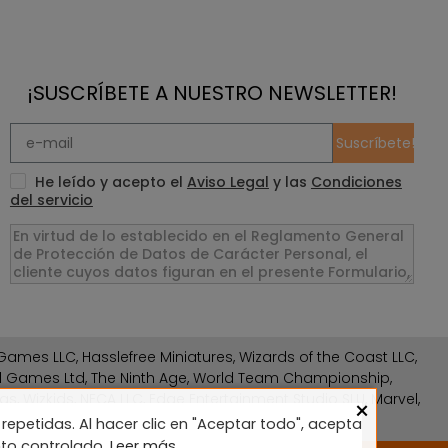
¡SUSCRÍBETE A NUESTRO NEWSLETTER!
Suscríbete!
He leído y acepto el
Aviso Legal
y las
Condiciones
del servicio
ames LLC, Hasslefree Miniatures, Wizards of the Coast LLC,
rd Games Ltd, The Ninth Age, World Team Championship,
gs, Wizkids, NECA LLC, Edge Entertainment Studio SLU, Marvel,
×
repetidas. Al hacer clic en "Aceptar todo", acepta
nto controlado.
Leer más