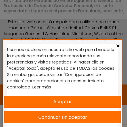
Este sitio web no está respaldado o afiliado de alguna
manera a Games Workshop Limited, Corvus Belli S.S.L.,
Megacon Games LLC, Hasslefree Miniatures, Wizards of the
Coast LLC, SARL Studio Tomahawk, Osprey Games, HT
×
Publishers, CMON Ltd, Oshprey Publishing, Modiphius
Usamos cookies en nuestro sitio web para brindarle
Entertainment, Warlord Games Ltd, The Ninth Age, World
la experiencia más relevante recordando sus
Team Championship, Battlefront Miniatures NZ Ltd, DC
preferencias y visitas repetidas. Al hacer clic en
Comics, Knight Models, Three Stones Productos y Diseños
"Aceptar todo", acepta el uso de TODAS las cookies.
S.L., Paizo Inc, The Lord of the Rings, Wizkids, NECA LLC, Edge
Sin embargo, puede visitar "Configuración de
Entertainment Studio SLU, Marvel, Fantasy Flight Games
cookies" para proporcionar un consentimiento
(FFG), Disney, Lucasfilm Ltd.
controlado.
Leer más
2024 © Diseñado y desarrollado por tu equipo Imedia
Comunicación 🚀
Aceptar
Continuar sin aceptar