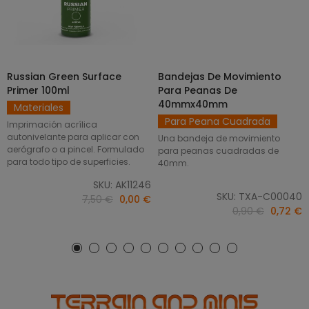
Russian Green Surface
Bandejas De Movimiento
SELECCIONAR OPCIONES
AÑADIR AL CARRITO
Primer 100ml
Para Peanas De
40mmx40mm
Materiales
Para Peana Cuadrada
Imprimación acrílica
autonivelante para aplicar con
Una bandeja de movimiento
aerógrafo o a pincel. Formulado
para peanas cuadradas de
para todo tipo de superficies.
40mm.
SKU: AK11246
SKU: TXA-C00040
7,50 €
0,00 €
0,90 €
0,72 €