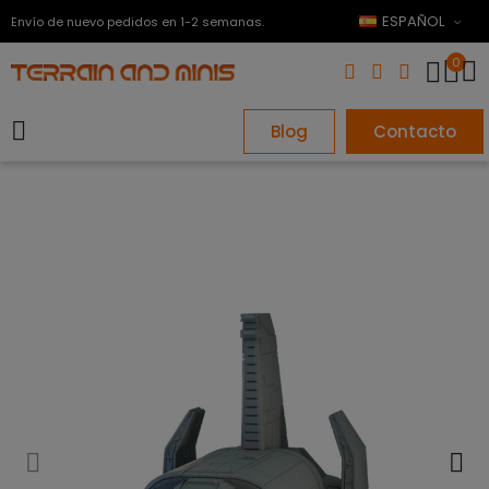
ESPAÑOL
Envío de nuevo pedidos en 1-2 semanas.
0
Blog
Contacto