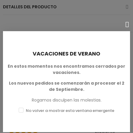
DETALLES DEL PRODUCTO
RESEÑAS DE PRODUCTOS / Q&A
VACACIONES DE VERANO
En estos momentos nos encontramos cerrados por
vacaciones.
Calificación media
0.0
Los nuevos pedidos se comenzarán a procesar el 2
de Septiembre.
Rogamos disculpen las molestias.
No volver a mostrar esta ventana emergente
0 Reseña
Excelente
★★★★★