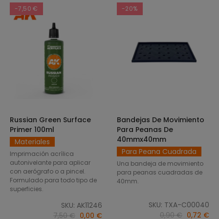
-7,50 €
-20%
Russian Green Surface
Bandejas De Movimiento
SELECCIONAR OPCIONES
AÑADIR AL CARRITO
Primer 100ml
Para Peanas De
40mmx40mm
Materiales
Para Peana Cuadrada
Imprimación acrílica
autonivelante para aplicar
Una bandeja de movimiento
con aerógrafo o a pincel.
para peanas cuadradas de
Formulado para todo tipo de
40mm.
superficies.
SKU: TXA-C00040
SKU: AK11246
0,90 €
0,72 €
7,50 €
0,00 €