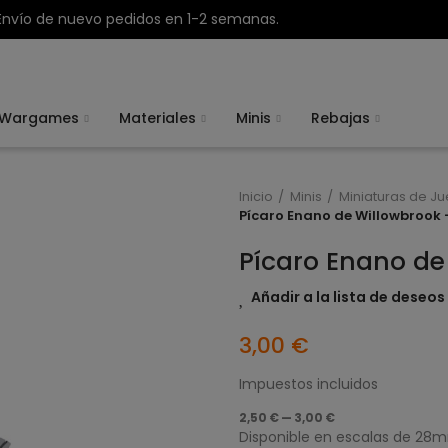
Envío de nuevo pedidos en 1-2 semanas.
Wargames
Materiales
Minis
Rebajas
Inicio
Minis
Miniaturas de J
Pícaro Enano de Willowbrook 
Pícaro Enano de
Añadir a la lista de deseos
3,00 €
Impuestos incluidos
2,50 € — 3,00 €
Disponible en escalas de 2