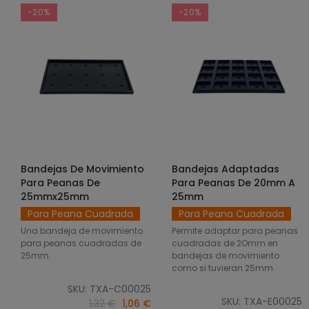
-20%
-20%
Bandejas De Movimiento
Bandejas Adaptadas
SELECCIONAR OPCIONES
SELECCIONAR OPCIONES
Para Peanas De
Para Peanas De 20mm A
25mmx25mm
25mm
Para Peana Cuadrada
Para Peana Cuadrada
Una bandeja de movimiento
Permite adaptar para peanas
para peanas cuadradas de
cuadradas de 2Omm en
25mm.
bandejas de movimiento
como si tuvieran 25mm.
SKU: TXA-C00025
SKU: TXA-E00025
1,32 €
1,06 €