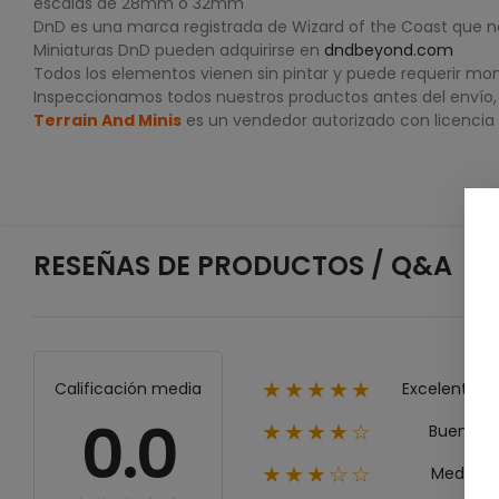
escalas de 28mm o 32mm
DnD es una marca registrada de Wizard of the Coast que n
Miniaturas DnD pueden adquirirse en
dndbeyond.com
Todos los elementos vienen sin pintar y puede requerir mon
Inspeccionamos todos nuestros productos antes del envío, p
Terrain And Minis
es un vendedor autorizado con licencia
RESEÑAS DE PRODUCTOS / Q&A
Excelente
Calificación media
★★★★★
0.0
Bueno
★★★★☆
Medio
★★★☆☆