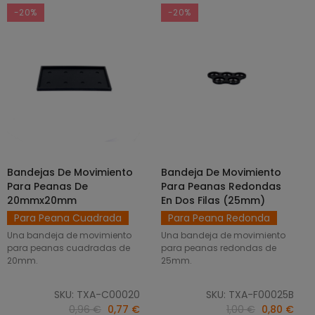
-20%
-20%
Bandejas De Movimiento
Bandeja De Movimiento
SELECCIONAR OPCIONES
AÑADIR AL CARRITO
Para Peanas De
Para Peanas Redondas
20mmx20mm
En Dos Filas (25mm)
Para Peana Cuadrada
Para Peana Redonda
Una bandeja de movimiento
Una bandeja de movimiento
para peanas cuadradas de
para peanas redondas de
20mm.
25mm.
SKU: TXA-C00020
SKU: TXA-F00025B
0,96 €
0,77 €
1,00 €
0,80 €