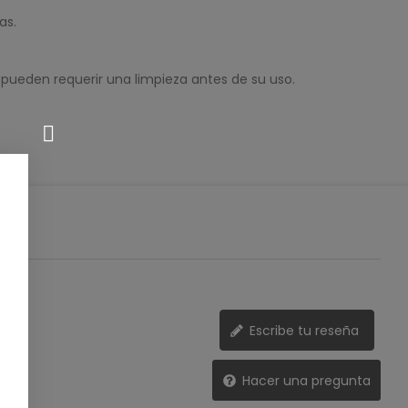
as.
 pueden requerir una limpieza antes de su uso.
Escribe tu reseña
Hacer una pregunta