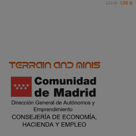
1,32 €
1,06 €