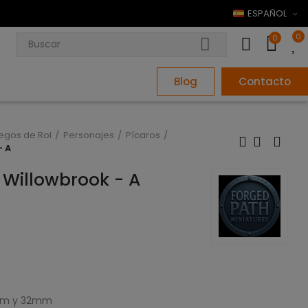
ESPAÑOL
0
0
Blog
Contacto
uegos de Rol
Personajes
Pícaros
- A
 Willowbrook - A
8mm y 32mm