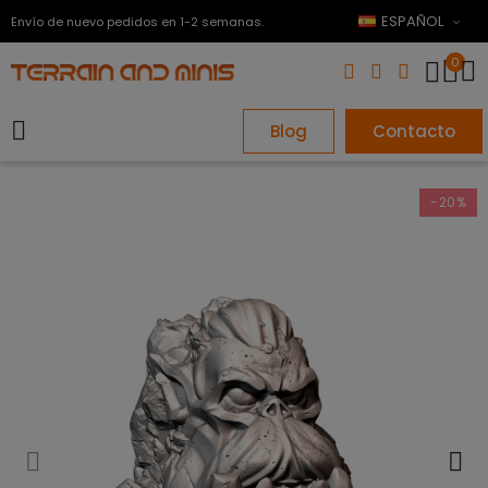
ESPAÑOL
Envío de nuevo pedidos en 1-2 semanas.
0
Blog
Contacto
-20%