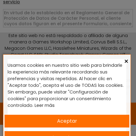
servicio
Este sitio web no está respaldado o afiliado de alguna
manera a Games Workshop Limited, Corvus Belli S.S.L.,
Megacon Games LLC, Hasslefree Miniatures, Wizards of the
Coast LLC, SARL Studio Tomahawk, Osprey Games, HT
×
Publishers, CMON Ltd, Oshprey Publishing, Modiphius
Usamos cookies en nuestro sitio web para brindarle
Entertainment, Warlord Games Ltd, The Ninth Age, World
la experiencia más relevante recordando sus
Team Championship, Battlefront Miniatures NZ Ltd, DC
preferencias y visitas repetidas. Al hacer clic en
Comics, Knight Models, Three Stones Productos y Diseños
"Aceptar todo", acepta el uso de TODAS las cookies.
S.L., Paizo Inc, The Lord of the Rings, Wizkids, NECA LLC, Edge
Sin embargo, puede visitar "Configuración de
Entertainment Studio SLU, Marvel, Fantasy Flight Games
cookies" para proporcionar un consentimiento
(FFG), Disney, Lucasfilm Ltd.
controlado.
Leer más
2024 © Diseñado y desarrollado por tu equipo Imedia
Comunicación 🚀
Aceptar