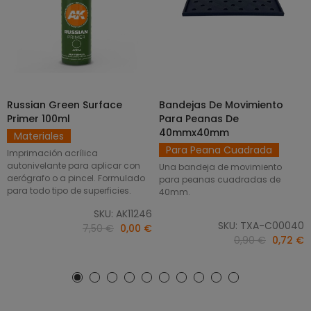
Russian Green Surface
Bandejas De Movimiento
SELECCIONAR OPCIONES
AÑADIR AL CARRITO
Primer 100ml
Para Peanas De
40mmx40mm
Materiales
Para Peana Cuadrada
Imprimación acrílica
autonivelante para aplicar con
Una bandeja de movimiento
aerógrafo o a pincel. Formulado
para peanas cuadradas de
para todo tipo de superficies.
40mm.
SKU: AK11246
SKU: TXA-C00040
7,50 €
0,00 €
0,90 €
0,72 €