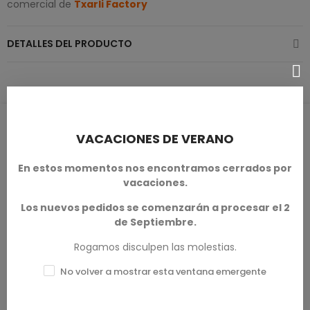
comercial de
Txarli Factory
DETALLES DEL PRODUCTO
RESEÑAS DE PRODUCTOS / Q&A
VACACIONES DE VERANO
En estos momentos nos encontramos cerrados por
vacaciones.
Calificación media
Los nuevos pedidos se comenzarán a procesar el 2
0.0
de Septiembre.
Rogamos disculpen las molestias.
No volver a mostrar esta ventana emergente
0 Reseña