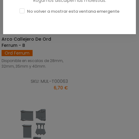
Rogamos disculpen las molestias.
No volver a mostrar esta ventana emergente
Arco Callejero De Ord
SELECCIONAR OPCIONES
Ferrum - B
Ord Ferrum
Disponible en escalas de 28mm,
32mm, 35mm y 40mm.
SKU: MUL-T00063
6,70 €