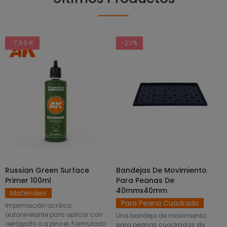
-7,50 €
-20%
Russian Green Surface
Bandejas De Movimiento
SELECCIONAR OPCIONES
AÑADIR AL CARRITO
Primer 100ml
Para Peanas De
40mmx40mm
Materiales
Para Peana Cuadrada
Imprimación acrílica
autonivelante para aplicar con
Una bandeja de movimiento
aerógrafo o a pincel. Formulado
para peanas cuadradas de