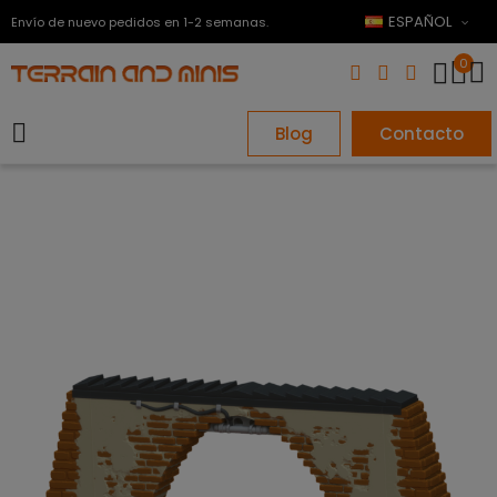
ESPAÑOL
Envío de nuevo pedidos en 1-2 semanas.
0
Blog
Contacto