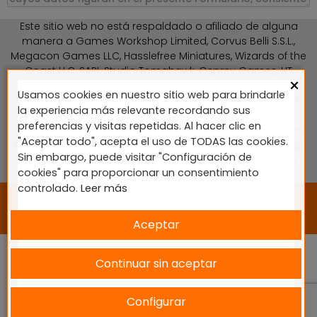
Este sitio web no está respaldado o afiliado de alguna
manera a Games Workshop Limited, Corvus Belli S.S.L.,
Megacon Games LLC, Hasslefree Miniatures, Wizards of the
Coast LLC, SARL Studio Tomahawk, Osprey Games, HT
×
Publishers, CMON Ltd, Oshprey Publishing, Modiphius
Usamos cookies en nuestro sitio web para brindarle
Entertainment, Warlord Games Ltd, The Ninth Age, World
la experiencia más relevante recordando sus
Team Championship, Battlefront Miniatures NZ Ltd, DC
preferencias y visitas repetidas. Al hacer clic en
Comics, Knight Models, Three Stones Productos y Diseños
"Aceptar todo", acepta el uso de TODAS las cookies.
S.L., Paizo Inc, The Lord of the Rings, Wizkids, NECA LLC, Edge
Sin embargo, puede visitar "Configuración de
Entertainment Studio SLU, Marvel, Fantasy Flight Games
cookies" para proporcionar un consentimiento
(FFG), Disney, Lucasfilm Ltd.
controlado.
Leer más
2024 © Diseñado y desarrollado por tu equipo Imedia
Comunicación 🚀
Aceptar
Continuar sin aceptar
Configurar