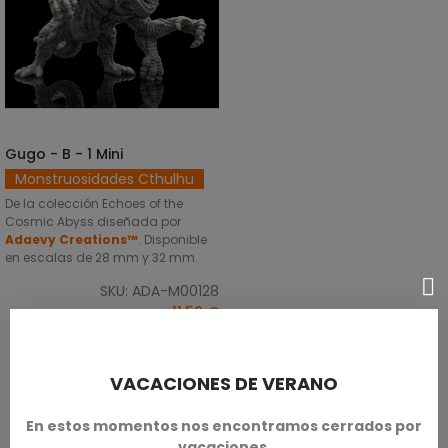
Gugo - B - 1 Mini
SELECCIONAR OPCIONES
Monstruosidades Cthulhu
De la colección Echoes of the
Cosmic Abyss diseñada por
Adaevy Creations™
. Disponible
en escalas de 28 mm y 32 mm.
SKU: ADA-M00128
11,50 €
VACACIONES DE VERANO
En estos momentos nos encontramos cerrados por
vacaciones.