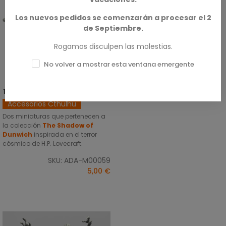
Los nuevos pedidos se comenzarán a procesar el 2
de Septiembre.
Rogamos disculpen las molestias.
No volver a mostrar esta ventana emergente
Tokens - Fuego (x2)
SELECCIONAR OPCIONES
Accesorios Cthulhu
Dos miniaturas que pertenecen a
la colección
The Shadow of
Dunwich
inspirada en el terror
cósmico de H.P. Lovecraft.
SKU: ADA-M00059
5,00 €