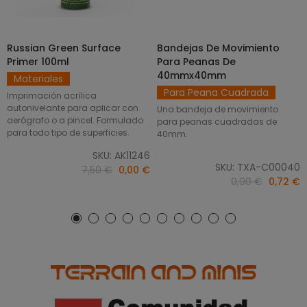
Russian Green Surface
Bandejas De Movimiento
SELECCIONAR OPCIONES
AÑADIR AL CARRITO
Primer 100ml
Para Peanas De
40mmx40mm
Materiales
Para Peana Cuadrada
Imprimación acrílica
autonivelante para aplicar con
Una bandeja de movimiento
aerógrafo o a pincel. Formulado
para peanas cuadradas de
para todo tipo de superficies.
40mm.
SKU: AK11246
SKU: TXA-C00040
7,50 €
0,00 €
0,90 €
0,72 €