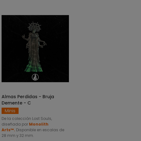
Almas Perdidas - Bruja
SELECCIONAR OPCIONES
Demente - C
Minis
De la colección Lost Souls,
diseñada por
Monolith
Arts™.
Disponible en escalas de
28 mm y 32 mm.