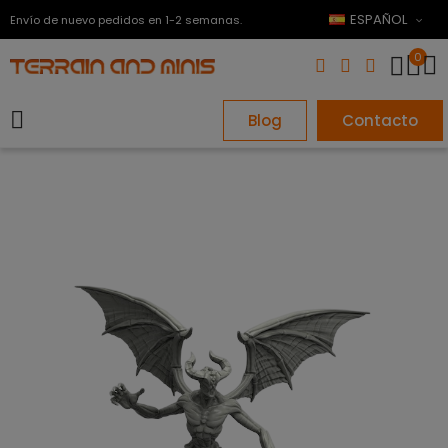
ESPAÑOL
Envío de nuevo pedidos en 1-2 semanas.
0
Blog
Contacto