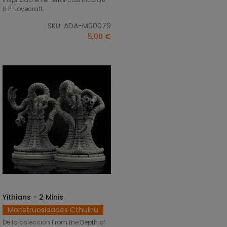
H.P. Lovecraft.
SKU: ADA-M00079
5,00 €
Yithians - 2 Minis
SELECCIONAR OPCIONES
Monstruosidades Cthulhu
De la colección From the Depth of