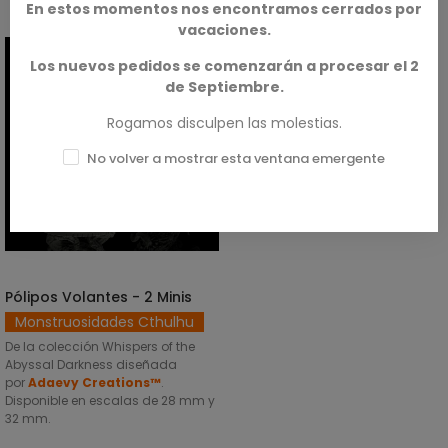
En estos momentos nos encontramos cerrados por
vacaciones.
Los nuevos pedidos se comenzarán a procesar el 2
de Septiembre.
Rogamos disculpen las molestias.
No volver a mostrar esta ventana emergente
Pólipos Volantes - 2 Minis
SELECCIONAR OPCIONES
Monstruosidades Cthulhu
De la colección Whispers of the
Abyssal Darkness diseñada
por
Adaevy Creations™
.
Disponible en escalas de 28 mm y
32 mm.