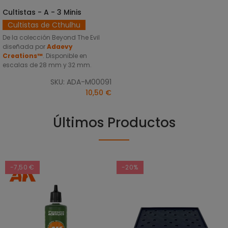
Cultistas - A - 3 Minis
SELECCIONAR OPCIONES
Cultistas de Cthulhu
De la colección Beyond The Evil
diseñada por
Adaevy
Creations™
. Disponible en
escalas de 28 mm y 32 mm.
SKU: ADA-M00091
10,50 €
Últimos Productos
-7,50 €
-20%