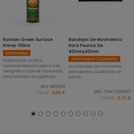
Russian Green Surface
Bandejas De Movimiento
SELECCIONAR OPCIONES
AÑADIR AL CARRITO
Primer 100ml
Para Peanas De
40mmx40mm
Materiales
Para Peana Cuadrada
Imprimación acrílica
autonivelante para aplicar con
Una bandeja de movimiento
aerógrafo o a pincel. Formulado
para peanas cuadradas de
para todo tipo de superficies.
40mm.
SKU: AK11246
SKU: TXA-C00040
7,50 €
0,00 €
0,90 €
0,72 €