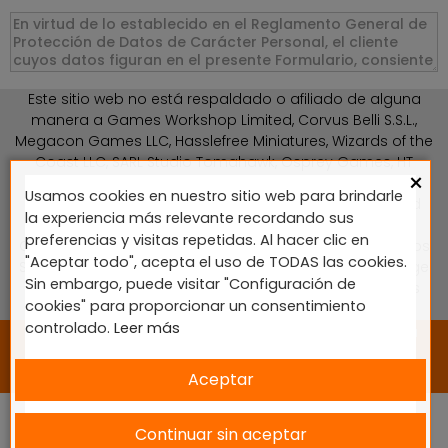
Este sitio web no está respaldado o afiliado de alguna
manera a Games Workshop Limited, Corvus Belli S.S.L.,
Megacon Games LLC, Hasslefree Miniatures, Wizards of the
Coast LLC, SARL Studio Tomahawk, Osprey Games, HT
×
Publishers, CMON Ltd, Oshprey Publishing, Modiphius
Usamos cookies en nuestro sitio web para brindarle
Entertainment, Warlord Games Ltd, The Ninth Age, World
la experiencia más relevante recordando sus
Team Championship, Battlefront Miniatures NZ Ltd, DC
preferencias y visitas repetidas. Al hacer clic en
Comics, Knight Models, Three Stones Productos y Diseños
"Aceptar todo", acepta el uso de TODAS las cookies.
S.L., Paizo Inc, The Lord of the Rings, Wizkids, NECA LLC, Edge
Sin embargo, puede visitar "Configuración de
Entertainment Studio SLU, Marvel, Fantasy Flight Games
cookies" para proporcionar un consentimiento
(FFG), Disney, Lucasfilm Ltd.
controlado.
Leer más
2024 © Diseñado y desarrollado por tu equipo Imedia
Comunicación 🚀
Aceptar
Continuar sin aceptar