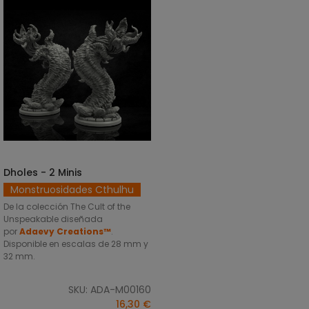
Dholes - 2 Minis
SELECCIONAR OPCIONES
Monstruosidades Cthulhu
De la colección The Cult of the
Unspeakable diseñada
por
Adaevy Creations™
.
Disponible en escalas de 28 mm y
32 mm.
SKU: ADA-M00160
16,30 €