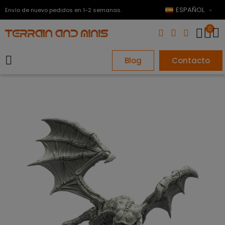
ESPAÑOL
Envío de nuevo pedidos en 1-2 semanas.
0
Blog
Contacto