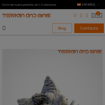
ESPAÑOL
Envío de nuevo pedidos en 1-2 semanas.
0
Blog
Contacto