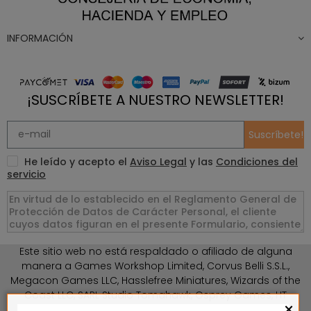
INFORMACIÓN
¡SUSCRÍBETE A NUESTRO NEWSLETTER!
Suscríbete!
He leído y acepto el
Aviso Legal
y las
Condiciones del
servicio
Este sitio web no está respaldado o afiliado de alguna
manera a Games Workshop Limited, Corvus Belli S.S.L.,
Megacon Games LLC, Hasslefree Miniatures, Wizards of the
Coast LLC, SARL Studio Tomahawk, Osprey Games, HT
×
Publishers, CMON Ltd, Oshprey Publishing, Modiphius