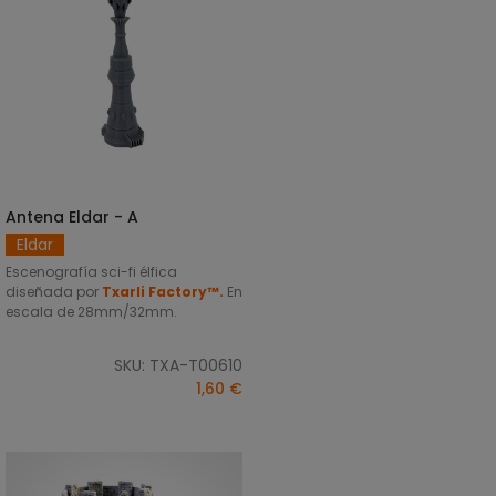
Antena Eldar - A
AÑADIR AL CARRITO
Eldar
Escenografía sci-fi élfica
diseñada por
Txarli Factory™.
En
escala de 28mm/32mm.
SKU: TXA-T00610
1,60 €