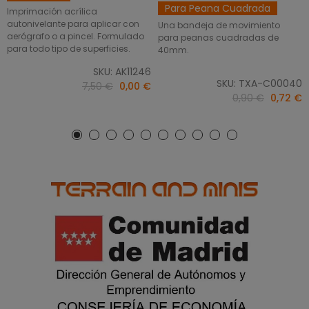
Para Peana Cuadrada
Imprimación acrílica
autonivelante para aplicar con
Una bandeja de movimiento
aerógrafo o a pincel. Formulado
para peanas cuadradas de
para todo tipo de superficies.
40mm.
SKU: AK11246
SKU: TXA-C00040
7,50 €
0,00 €
0,90 €
0,72 €