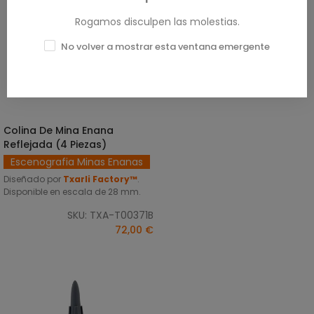
Rogamos disculpen las molestias.
No volver a mostrar esta ventana emergente
Colina De Mina Enana
SELECCIONAR OPCIONES
Reflejada (4 Piezas)
Escenografia Minas Enanas
Diseñado por
Txarli Factory™
.
Disponible en escala de 28 mm.
SKU: TXA-T00371B
72,00 €