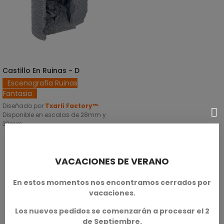
Castillo En Ruinas - D
SELECCIONAR OPCIONES
Escenografia Ruinas
Fantasia
Diseñado por
Txarli Factory™
.
Disponible en escalas de 28mm y
32mm.
SKU: TXA-T00253
21,00 €
VACACIONES DE VERANO
En estos momentos nos encontramos cerrados por
vacaciones.
Los nuevos pedidos se comenzarán a procesar el 2
de Septiembre.