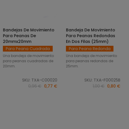
Bandejas De Movimiento
Bandeja De Movimiento
SELECCIONAR OPCIONES
AÑADIR AL CARRITO
Para Peanas De
Para Peanas Redondas
20mmx20mm
En Dos Filas (25mm)
Para Peana Cuadrada
Para Peana Redonda
Una bandeja de movimiento
Una bandeja de movimiento
para peanas cuadradas de
para peanas redondas de
20mm.
25mm.
SKU: TXA-C00020
SKU: TXA-F00025B
0,96 €
0,77 €
1,00 €
0,80 €