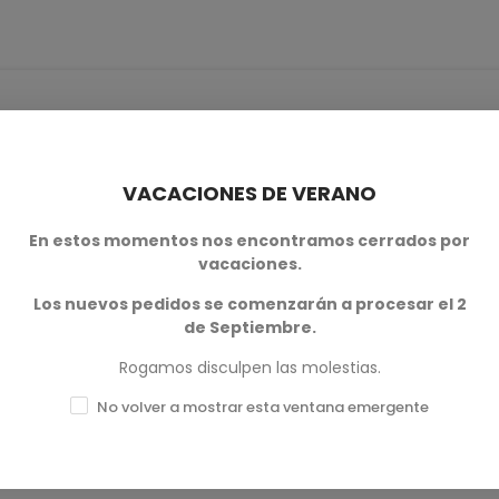
VACACIONES DE VERANO
0
En estos momentos nos encontramos cerrados por
vacaciones.
0
Los nuevos pedidos se comenzarán a procesar el 2
0
de Septiembre.
0
Rogamos disculpen las molestias.
0
No volver a mostrar esta ventana emergente