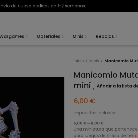
Envío de nuevo pedidos en 1-2 semanas.
Wargames
Materiales
Minis
Rebajas
Inicio
Minis
Manicomio Muta
Manicomio Mutan
mini
Añadir a la lista 
6,00 €
Impuestos incluidos
5,00 € — 6,00 €
Una miniatura que pertenece 
para juegos de mesa de terror