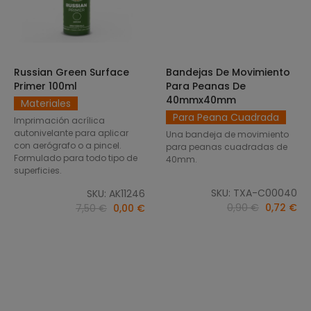
Russian Green Surface
Bandejas De Movimiento
SELECCIONAR OPCIONES
AÑADIR AL CARRITO
Primer 100ml
Para Peanas De
40mmx40mm
Materiales
Para Peana Cuadrada
Imprimación acrílica
autonivelante para aplicar
Una bandeja de movimiento
con aerógrafo o a pincel.
para peanas cuadradas de
Formulado para todo tipo de
40mm.
superficies.
SKU: TXA-C00040
SKU: AK11246
0,90 €
0,72 €
7,50 €
0,00 €