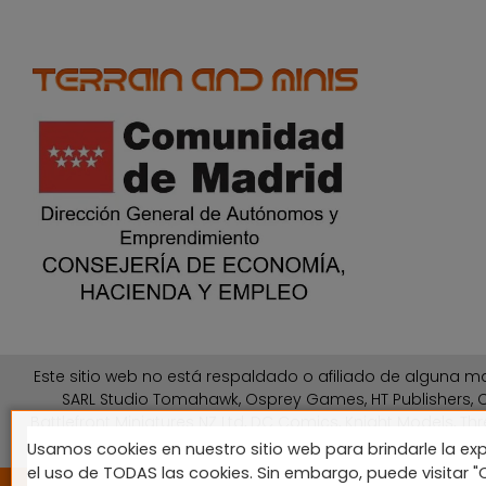
Este sitio web no está respaldado o afiliado de alguna ma
SARL Studio Tomahawk, Osprey Games, HT Publishers, C
Battlefront Miniatures NZ Ltd, DC Comics, Knight Models, Thr
Usamos cookies en nuestro sitio web para brindarle la exp
el uso de TODAS las cookies. Sin embargo, puede visitar 
2024