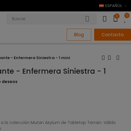
ESPAÑOL
0
0
Blog
Contacto
nte - Enfermera Siniestra - 1 mini
te - Enfermera Siniestra - 1
de deseos
a la colección Mutan Asylum de Tabletop Terrain. Válido
.