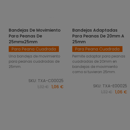
Bandejas De Movimiento
Bandejas Adaptadas
SELECCIONAR OPCIONES
SELECCIONAR OPCIONES
Para Peanas De
Para Peanas De 20mm A
25mmx25mm
25mm
Para Peana Cuadrada
Para Peana Cuadrada
Una bandeja de movimiento
Permite adaptar para peanas
para peanas cuadradas de
cuadradas de 2Omm en
25mm.
bandejas de movimiento
como si tuvieran 25mm.
SKU: TXA-C00025
SKU: TXA-E00025
1,32 €
1,06 €
1,32 €
1,06 €