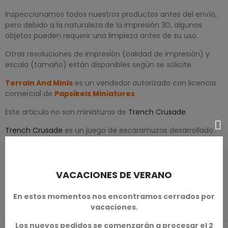
Inspeccionamos todos nuestros productos antes del envío,
pero debido a la naturaleza de la impresión 3D, algunos
objetos pueden requerir una limpieza antes de su uso.
Otras resoluciones de impresión (calidad de impresión) y
escala (tamaño) están disponibles según se solicite.
Terrain And Minis
es un vendedor autorizado con licencia
comercial de
Papsikels Miniatures
Este articulo no son miniaturas de
Trench Crusade
.
Trench Crusade
es un juego de escaramuzas desarrollado
por Factory Fortress Inc.
VACACIONES DE VERANO
DETALLES DEL PRODUCTO
En estos momentos nos encontramos cerrados por
vacaciones.
Los nuevos pedidos se comenzarán a procesar el 2