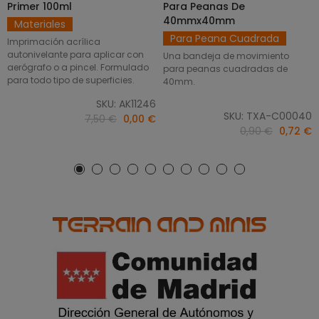
Primer 100ml
Para Peanas De
40mmx40mm
Materiales
Para Peana Cuadrada
Imprimación acrílica
autonivelante para aplicar con
Una bandeja de movimiento
aerógrafo o a pincel. Formulado
para peanas cuadradas de
para todo tipo de superficies.
40mm.
SKU: AK11246
SKU: TXA-C00040
7,50 €
0,00 €
0,90 €
0,72 €