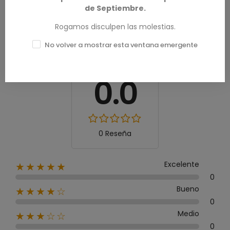
de Septiembre.
RESEÑAS DE PRODUCTOS / Q&A
Rogamos disculpen las molestias.
No volver a mostrar esta ventana emergente
Calificación media
0.0
0 Reseña
Excelente
★★★★★
0
Bueno
★★★★☆
0
Medio
★★★☆☆
0