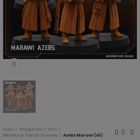
Click to enlarge
Inicio
Wargames
Sci Fi
Miniaturas Trench Crusade
Azebs Marawi (x5)