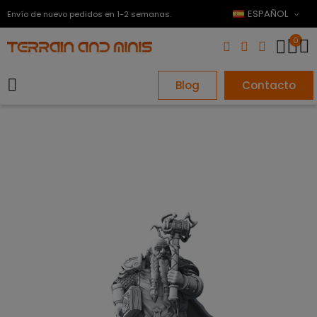
ESPAÑOL
Envío de nuevo pedidos en 1-2 semanas.
0
Blog
Contacto