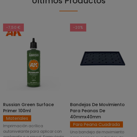
Últimos Productos
-7,50 €
-20%
Russian Green Surface
Bandejas De Movimiento
SELECCIONAR OPCIONES
AÑADIR AL CARRITO
Primer 100ml
Para Peanas De
40mmx40mm
Materiales
Para Peana Cuadrada
Imprimación acrílica
autonivelante para aplicar con
Una bandeja de movimiento
aerógrafo o a pincel. Formulado