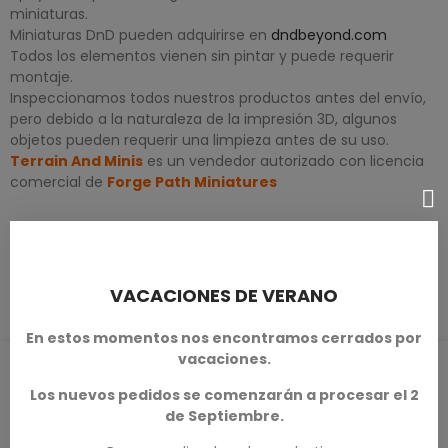
miniaturas.
Miniaturas DnD pueden adquirirse en
dndbeyond.com
Todos los elementos vienen sin pintar y puede requerir
montaje.
Inspeccionamos todos nuestros productos antes del envío,
pero debido a la naturaleza de la impresión 3D, algunos
objetos pueden requerir una limpieza antes de su uso.
Terrain And Minis
es un vendedor autorizado con licencia
comercial de
Forge Path Miniatures
DETALLES DEL PRODUCTO
VACACIONES DE VERANO
En estos momentos nos encontramos cerrados por
vacaciones.
RESEÑAS DE PRODUCTOS / Q&A
Los nuevos pedidos se comenzarán a procesar el 2
de Septiembre.