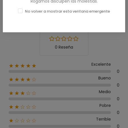
Rogamos disculpen las molestias.
Calificación media
No volver a mostrar esta ventana emergente
0.0
0 Reseña
Excelente
★★★★★
0
Bueno
★★★★☆
0
Medio
★★★☆☆
0
Pobre
★★☆☆☆
0
Terrible
★☆☆☆☆
0