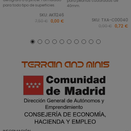
para peanas cuadradas de
para todo tipo de superficies.
40mm.
SKU: AK11246
SKU: TXA-C00040
7,50 €
0,00 €
0,90 €
0,72 €