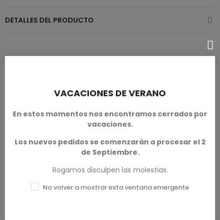
DETALLES DEL PRODUCTO
RESEÑAS DE PRODUCTOS / Q&A
VACACIONES DE VERANO
En estos momentos nos encontramos cerrados por
vacaciones.
Calificación media
Los nuevos pedidos se comenzarán a procesar el 2
0.0
de Septiembre.
Rogamos disculpen las molestias.
No volver a mostrar esta ventana emergente
0 Reseña