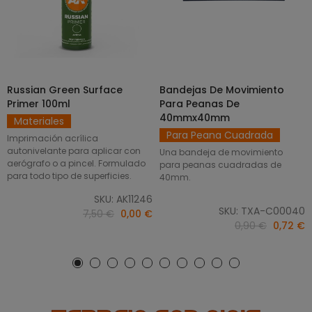
Russian Green Surface
Bandejas De Movimiento
SELECCIONAR OPCIONES
AÑADIR AL CARRITO
Primer 100ml
Para Peanas De
40mmx40mm
Materiales
Para Peana Cuadrada
Imprimación acrílica
autonivelante para aplicar con
Una bandeja de movimiento
aerógrafo o a pincel. Formulado
para peanas cuadradas de
para todo tipo de superficies.
40mm.
SKU: AK11246
SKU: TXA-C00040
7,50 €
0,00 €
0,90 €
0,72 €