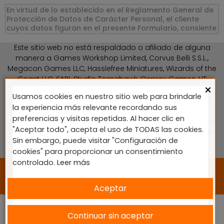
Este sitio web no está respaldado o afiliado de alguna
manera a Games Workshop Limited, Corvus Belli S.S.L.,
Megacon Games LLC, Hasslefree Miniatures, Wizards of the
Coast LLC, SARL Studio Tomahawk, Osprey Games, HT
×
Publishers, CMON Ltd, Oshprey Publishing, Modiphius
Usamos cookies en nuestro sitio web para brindarle
Entertainment, Warlord Games Ltd, The Ninth Age, World
la experiencia más relevante recordando sus
Team Championship, Battlefront Miniatures NZ Ltd, DC
preferencias y visitas repetidas. Al hacer clic en
Comics, Knight Models, Three Stones Productos y Diseños
"Aceptar todo", acepta el uso de TODAS las cookies.
S.L., Paizo Inc, The Lord of the Rings, Wizkids, NECA LLC, Edge
Sin embargo, puede visitar "Configuración de
Entertainment Studio SLU, Marvel, Fantasy Flight Games
cookies" para proporcionar un consentimiento
(FFG), Disney, Lucasfilm Ltd.
controlado.
Leer más
2024 © Diseñado y desarrollado por tu equipo Imedia
Comunicación 🚀
Aceptar
Continuar sin aceptar