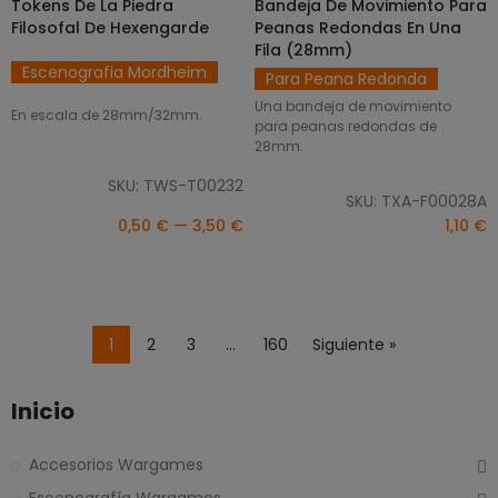
Tokens De La Piedra
Bandeja De Movimiento Para
SELECCIONAR OPCIONES
AÑADIR AL CARRITO
Filosofal De Hexengarde
Peanas Redondas En Una
Fila (28mm)
Escenografia Mordheim
Para Peana Redonda
Una bandeja de movimiento
En escala de 28mm/32mm.
para peanas redondas de
28mm.
SKU: TWS-T00232
SKU: TXA-F00028A
0,50 € — 3,50 €
1,10 €
1
2
3
…
160
Siguiente »
Inicio
Accesorios Wargames