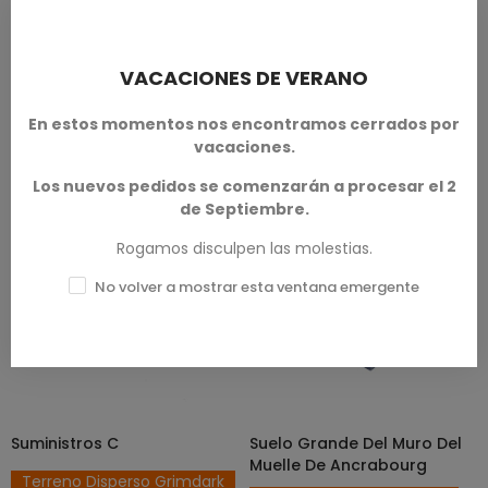
32mm.
Disponible en escalas de 28 mm
y 32 mm.
SKU: TWS-T00238
SKU: PAP-T00044
VACACIONES DE VERANO
2,50 € — 3,00 €
1,20 € — 1,50 €
En estos momentos nos encontramos cerrados por
vacaciones.
Los nuevos pedidos se comenzarán a procesar el 2
de Septiembre.
Rogamos disculpen las molestias.
No volver a mostrar esta ventana emergente
Suministros C
Suelo Grande Del Muro Del
AÑADIR AL CARRITO
AÑADIR AL CARRITO
Muelle De Ancrabourg
Terreno Disperso Grimdark