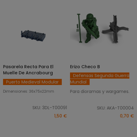
Pasarela Recta Para El
Erizo Checo B
AÑADIR AL CARRITO
AÑADIR AL CARRITO
Muelle De Ancrabourg
Defensas Segunda Guerra
Puerto Medieval Modular
Mundial
Para dioramas y wargames.
Dimensiones: 36x75x22mm
SKU: 3DL-T00091
SKU: AKA-T00004
1,50 €
0,70 €