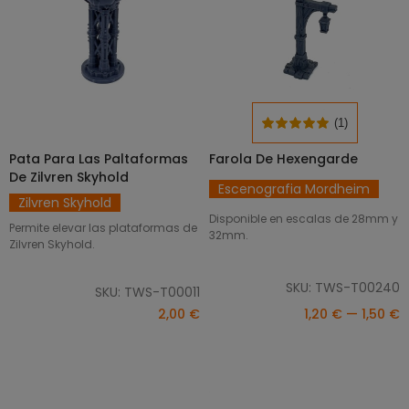
(1)
Pata Para Las Paltaformas
Farola De Hexengarde
SELECCIONAR OPCIONES
AÑADIR AL CARRITO
De Zilvren Skyhold
Escenografia Mordheim
Zilvren Skyhold
Disponible en escalas de 28mm y
Permite elevar las plataformas de
32mm.
Zilvren Skyhold.
SKU: TWS-T00240
SKU: TWS-T00011
2,00 €
1,20 € — 1,50 €