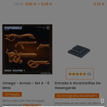
1,32 €
0,66 € — 5,28 €
0,70 €
(1)
Omega - Armas - Set A - 5
Entrada A Alcantarillas De
SELECCIONAR OPCIONES
SELECCIONAR OPCIONES
Minis
Hexengarde
Omegas
Escenografia Mordheim
De la colección The Omegas,
Disponible en escalas de 28mm y
diseñada por
Papsikels™
.