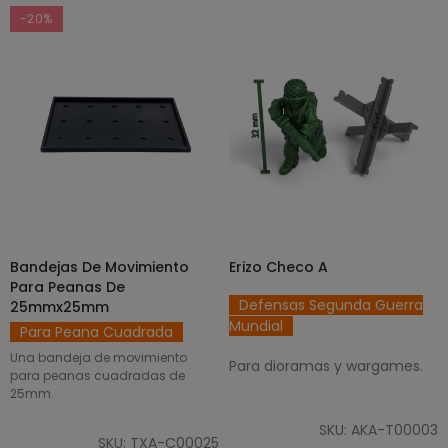
-20%
Bandejas De Movimiento
Erizo Checo A
SELECCIONAR OPCIONES
AÑADIR AL CARRITO
Para Peanas De
Defensas Segunda Guerra
25mmx25mm
Mundial
Para Peana Cuadrada
Una bandeja de movimiento
Para dioramas y wargames.
para peanas cuadradas de
25mm.
SKU: AKA-T00003
SKU: TXA-C00025