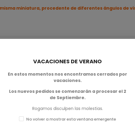
 misma miniatura, procedente de diferentes ángulos de vi
VACACIONES DE VERANO
En estos momentos nos encontramos cerrados por
vacaciones.
0
Los nuevos pedidos se comenzarán a procesar el 2
0
de Septiembre.
0
Rogamos disculpen las molestias.
0
No volver a mostrar esta ventana emergente
0