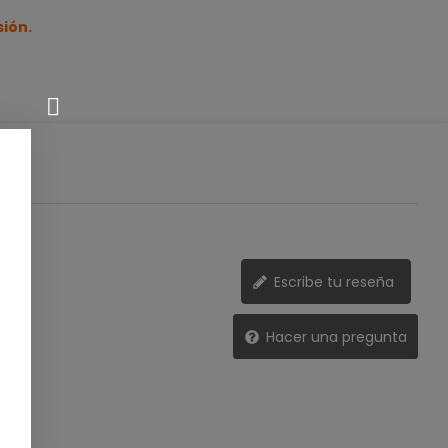
sión.
Escribe tu reseña
Hacer una pregunta