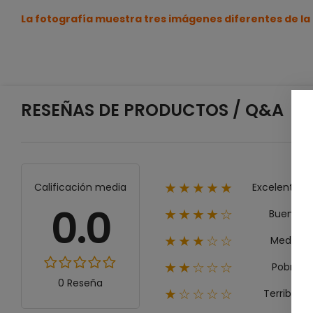
La fotografía muestra tres imágenes diferentes de la
RESEÑAS DE PRODUCTOS / Q&A
Excelente
Calificación media
★★★★★
0.0
Bueno
★★★★☆
Medio
★★★☆☆
Pobre
★★☆☆☆
0 Reseña
Terrible
★☆☆☆☆