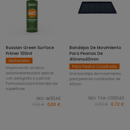
Russian Green Surface
Bandejas De Movimiento
SELECCIONAR OPCIONES
AÑADIR AL CARRITO
Primer 100ml
Para Peanas De
40mmx40mm
Materiales
Para Peana Cuadrada
Imprimación acrílica
autonivelante para aplicar
Una bandeja de movimiento
con aerógrafo o a pincel.
para peanas cuadradas de
Formulado para todo tipo de
40mm.
superficies.
SKU: TXA-C00040
SKU: AK11246
0,90 €
0,72 €
7,50 €
0,00 €