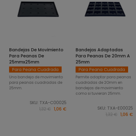
Bandejas De Movimiento
Bandejas Adaptadas
SELECCIONAR OPCIONES
SELECCIONAR OPCIONES
Para Peanas De
Para Peanas De 20mm A
25mmx25mm
25mm
Para Peana Cuadrada
Para Peana Cuadrada
Una bandeja de movimiento
Permite adaptar para peanas
para peanas cuadradas de
cuadradas de 2Omm en
25mm.
bandejas de movimiento
como si tuvieran 25mm.
SKU: TXA-C00025
SKU: TXA-E00025
1,32 €
1,06 €
1,32 €
1,06 €