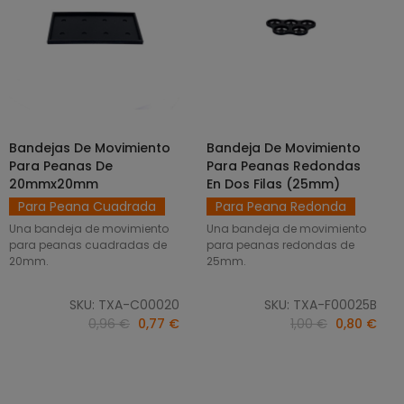
Bandejas De Movimiento
Bandeja De Movimiento
SELECCIONAR OPCIONES
AÑADIR AL CARRITO
Para Peanas De
Para Peanas Redondas
20mmx20mm
En Dos Filas (25mm)
Para Peana Cuadrada
Para Peana Redonda
Una bandeja de movimiento
Una bandeja de movimiento
para peanas cuadradas de
para peanas redondas de
20mm.
25mm.
SKU: TXA-C00020
SKU: TXA-F00025B
0,96 €
0,77 €
1,00 €
0,80 €