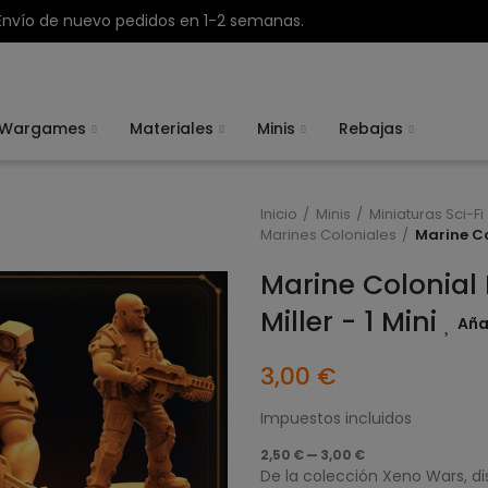
Envío de nuevo pedidos en 1-2 semanas.
Wargames
Materiales
Minis
Rebajas
Inicio
Minis
Miniaturas Sci-Fi
Marines Coloniales
Marine Co
Marine Colonial
Miller - 1 Mini
Aña
3,00 €
Impuestos incluidos
2,50 € — 3,00 €
De la colección Xeno Wars, d