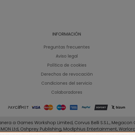
INFORMACIÓN
Preguntas frecuentes
Aviso legal
Política de cookies
Derechos de revocación
Condiciones del servicio
Colaboradores
nera a Games Workshop Limited, Corvus Belli S.S.L., Megacon G
MON Ltd, Oshprey Publishing, Modiphius Entertainment, Warlo