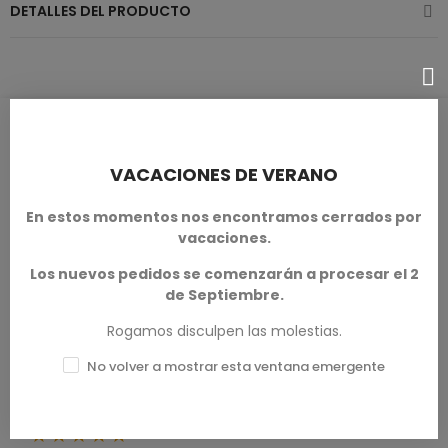
DETALLES DEL PRODUCTO
RESEÑAS DE PRODUCTOS / Q&A
VACACIONES DE VERANO
En estos momentos nos encontramos cerrados por
Calificación media
vacaciones.
0.0
Los nuevos pedidos se comenzarán a procesar el 2
de Septiembre.
Rogamos disculpen las molestias.
No volver a mostrar esta ventana emergente
0 Reseña
Excelente
★★★★★