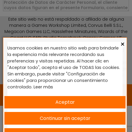
Este sitio web no está respaldado o afiliado de alguna
manera a Games Workshop Limited, Corvus Belli S.S.L.,
Megacon Games LLC, Hasslefree Miniatures, Wizards of the
Coast LLC, SARL Studio Tomahawk, Osprey Games, HT
×
Publishers, CMON Ltd, Oshprey Publishing, Modiphius
Usamos cookies en nuestro sitio web para brindarle
Entertainment, Warlord Games Ltd, The Ninth Age, World
la experiencia más relevante recordando sus
Team Championship, Battlefront Miniatures NZ Ltd, DC
preferencias y visitas repetidas. Al hacer clic en
Comics, Knight Models, Three Stones Productos y Diseños
"Aceptar todo", acepta el uso de TODAS las cookies.
S.L., Paizo Inc, The Lord of the Rings, Wizkids, NECA LLC, Edge
Sin embargo, puede visitar "Configuración de
Entertainment Studio SLU, Marvel, Fantasy Flight Games
cookies" para proporcionar un consentimiento
(FFG), Disney, Lucasfilm Ltd.
controlado.
Leer más
2024 © Diseñado y desarrollado por tu equipo Imedia
Comunicación 🚀
Aceptar
Continuar sin aceptar