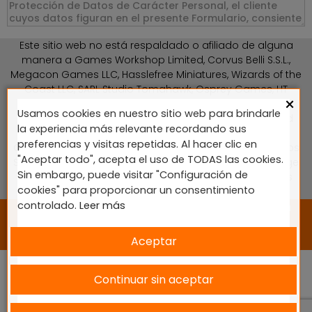
Este sitio web no está respaldado o afiliado de alguna
manera a Games Workshop Limited, Corvus Belli S.S.L.,
Megacon Games LLC, Hasslefree Miniatures, Wizards of the
Coast LLC, SARL Studio Tomahawk, Osprey Games, HT
×
Publishers, CMON Ltd, Oshprey Publishing, Modiphius
Usamos cookies en nuestro sitio web para brindarle
Entertainment, Warlord Games Ltd, The Ninth Age, World
la experiencia más relevante recordando sus
Team Championship, Battlefront Miniatures NZ Ltd, DC
preferencias y visitas repetidas. Al hacer clic en
Comics, Knight Models, Three Stones Productos y Diseños
"Aceptar todo", acepta el uso de TODAS las cookies.
S.L., Paizo Inc, The Lord of the Rings, Wizkids, NECA LLC, Edge
Sin embargo, puede visitar "Configuración de
Entertainment Studio SLU, Marvel, Fantasy Flight Games
cookies" para proporcionar un consentimiento
(FFG), Disney, Lucasfilm Ltd.
controlado.
Leer más
2024 © Diseñado y desarrollado por tu equipo Imedia
Comunicación 🚀
Aceptar
Continuar sin aceptar