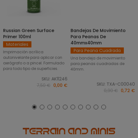
Russian Green Surface
Bandejas De Movimiento
SELECCIONAR OPCIONES
AÑADIR AL CARRITO
Primer 100ml
Para Peanas De
40mmx40mm
Materiales
Para Peana Cuadrada
Imprimación acrílica
autonivelante para aplicar con
Una bandeja de movimiento
aerógrafo o a pincel. Formulado
para peanas cuadradas de
para todo tipo de superficies.
40mm.
SKU: AK11246
SKU: TXA-C00040
7,50 €
0,00 €
0,90 €
0,72 €