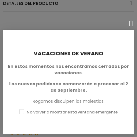
DETALLES DEL PRODUCTO
RESEÑAS DE PRODUCTOS / Q&A
VACACIONES DE VERANO
En estos momentos nos encontramos cerrados por
Calificación media
vacaciones.
0.0
Los nuevos pedidos se comenzarán a procesar el 2
de Septiembre.
Rogamos disculpen las molestias.
No volver a mostrar esta ventana emergente
0 Reseña
Excelente
★★★★★