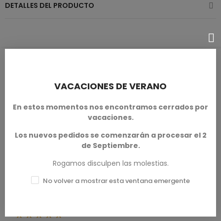
DETALLES DEL PRODUCTO
RESEÑAS DE PRODUCTOS / Q&A
VACACIONES DE VERANO
En estos momentos nos encontramos cerrados por
Calificación media
vacaciones.
0.0
Los nuevos pedidos se comenzarán a procesar el 2
de Septiembre.
Rogamos disculpen las molestias.
No volver a mostrar esta ventana emergente
0 Reseña
Excelente
★★★★★