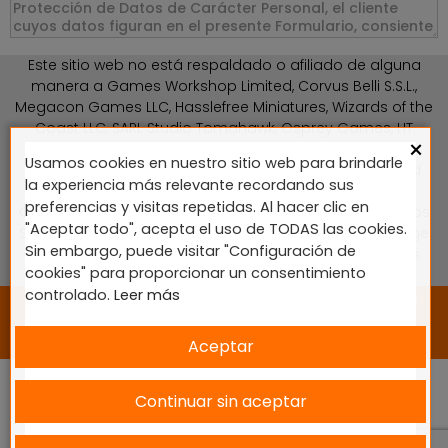
Este sitio web no está respaldado o afiliado de alguna
manera a Games Workshop Limited, Corvus Belli S.S.L.,
Megacon Games LLC, Hasslefree Miniatures, Wizards of the
Coast LLC, SARL Studio Tomahawk, Osprey Games, HT
×
Publishers, CMON Ltd, Oshprey Publishing, Modiphius
Usamos cookies en nuestro sitio web para brindarle
Entertainment, Warlord Games Ltd, The Ninth Age, World
la experiencia más relevante recordando sus
Team Championship, Battlefront Miniatures NZ Ltd, DC
preferencias y visitas repetidas. Al hacer clic en
Comics, Knight Models, Three Stones Productos y Diseños
"Aceptar todo", acepta el uso de TODAS las cookies.
S.L., Paizo Inc, The Lord of the Rings, Wizkids, NECA LLC, Edge
Sin embargo, puede visitar "Configuración de
Entertainment Studio SLU, Marvel, Fantasy Flight Games
cookies" para proporcionar un consentimiento
(FFG), Disney, Lucasfilm Ltd.
controlado.
Leer más
2024 © Diseñado y desarrollado por tu equipo Imedia
Comunicación 🚀
Aceptar
Continuar sin aceptar