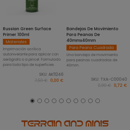
Russian Green Surface
Bandejas De Movimiento
SELECCIONAR OPCIONES
AÑADIR AL CARRITO
Primer 100ml
Para Peanas De
40mmx40mm
Materiales
Para Peana Cuadrada
Imprimación acrílica
autonivelante para aplicar con
Una bandeja de movimiento
aerógrafo o a pincel. Formulado
para peanas cuadradas de
para todo tipo de superficies.
40mm.
SKU: AK11246
SKU: TXA-C00040
7,50 €
0,00 €
0,90 €
0,72 €