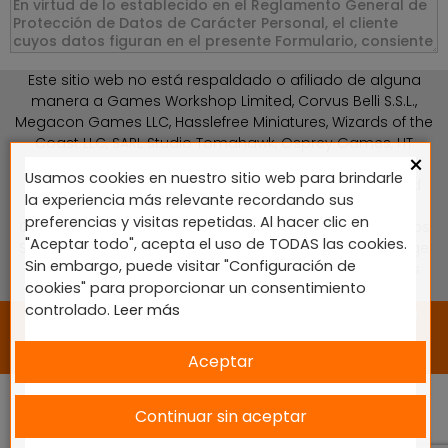
Este sitio web no está respaldado o afiliado de alguna
manera a Games Workshop Limited, Corvus Belli S.S.L.,
Megacon Games LLC, Hasslefree Miniatures, Wizards of the
Coast LLC, SARL Studio Tomahawk, Osprey Games, HT
×
Publishers, CMON Ltd, Oshprey Publishing, Modiphius
Usamos cookies en nuestro sitio web para brindarle
Entertainment, Warlord Games Ltd, The Ninth Age, World
la experiencia más relevante recordando sus
Team Championship, Battlefront Miniatures NZ Ltd, DC
preferencias y visitas repetidas. Al hacer clic en
Comics, Knight Models, Three Stones Productos y Diseños
"Aceptar todo", acepta el uso de TODAS las cookies.
S.L., Paizo Inc, The Lord of the Rings, Wizkids, NECA LLC, Edge
Sin embargo, puede visitar "Configuración de
Entertainment Studio SLU, Marvel, Fantasy Flight Games
cookies" para proporcionar un consentimiento
(FFG), Disney, Lucasfilm Ltd.
controlado.
Leer más
2024 © Diseñado y desarrollado por tu equipo Imedia
Comunicación 🚀
Aceptar
Continuar sin aceptar