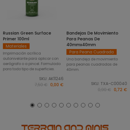
Russian Green Surface
Bandejas De Movimiento
SELECCIONAR OPCIONES
AÑADIR AL CARRITO
Primer 100ml
Para Peanas De
40mmx40mm
Materiales
Para Peana Cuadrada
Imprimación acrílica
autonivelante para aplicar con
Una bandeja de movimiento
aerógrafo o a pincel. Formulado
para peanas cuadradas de
para todo tipo de superficies.
40mm.
SKU: AK11246
SKU: TXA-C00040
7,50 €
0,00 €
0,90 €
0,72 €