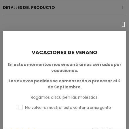
DETALLES DEL PRODUCTO
RESEÑAS DE PRODUCTOS / Q&A
VACACIONES DE VERANO
En estos momentos nos encontramos cerrados por
vacaciones.
Calificación media
0.0
Los nuevos pedidos se comenzarán a procesar el 2
de Septiembre.
Rogamos disculpen las molestias.
No volver a mostrar esta ventana emergente
0 Reseña
Excelente