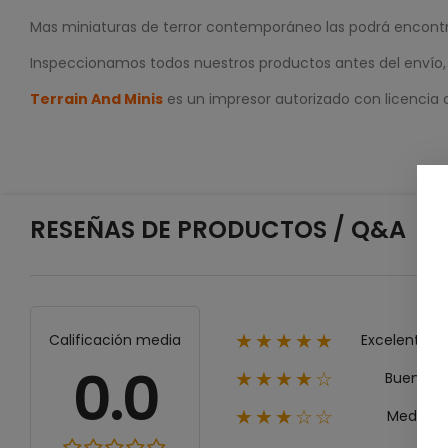
Mas miniaturas de terror contemporáneo las podrá encont
Inspeccionamos todos nuestros productos antes del envío, p
Terrain And Minis
es un impresor autorizado con licenci
RESEÑAS DE PRODUCTOS / Q&A
Excelente
Calificación media
★★★★★
0.0
Bueno
★★★★☆
Medio
★★★☆☆