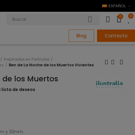
ESPAÑOL
0
0
Blog
Contacto
Inspiradas en Películas
es
Ben de La Noche de los Muertos Vivientes
 de los Muertos
a lista de deseos
8mm y 32mm.