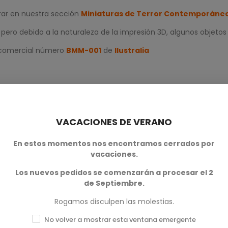
rar en nuestra sección
Miniaturas de Terror Contemporáne
ero debido a la naturaleza de la impresión 3D, algunos objetos
a comercial número
BMM-001
de
Ilustralia
VACACIONES DE VERANO
En estos momentos nos encontramos cerrados por
vacaciones.
Los nuevos pedidos se comenzarán a procesar el 2
0
de Septiembre.
0
Rogamos disculpen las molestias.
0
No volver a mostrar esta ventana emergente