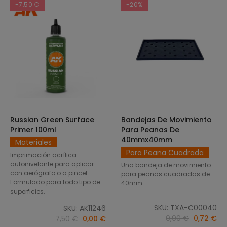
-7,50 €
-20%
Russian Green Surface
Bandejas De Movimiento
SELECCIONAR OPCIONES
AÑADIR AL CARRITO
Primer 100ml
Para Peanas De
40mmx40mm
Materiales
Para Peana Cuadrada
Imprimación acrílica
autonivelante para aplicar
Una bandeja de movimiento
con aerógrafo o a pincel.
para peanas cuadradas de
Formulado para todo tipo de
40mm.
superficies.
SKU: TXA-C00040
SKU: AK11246
0,90 €
0,72 €
7,50 €
0,00 €