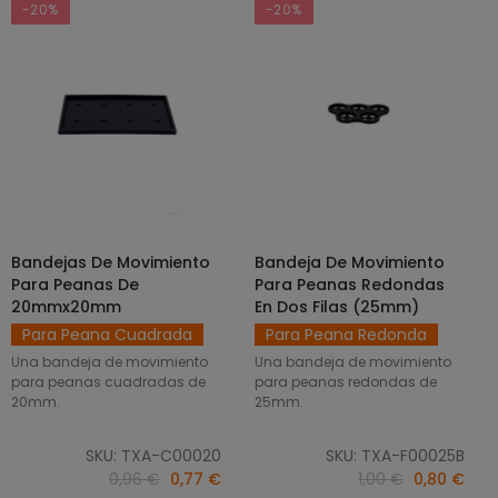
-20%
-20%
Bandejas De Movimiento
Bandeja De Movimiento
SELECCIONAR OPCIONES
AÑADIR AL CARRITO
Para Peanas De
Para Peanas Redondas
20mmx20mm
En Dos Filas (25mm)
Para Peana Cuadrada
Para Peana Redonda
Una bandeja de movimiento
Una bandeja de movimiento
para peanas cuadradas de
para peanas redondas de
20mm.
25mm.
SKU: TXA-C00020
SKU: TXA-F00025B
0,96 €
0,77 €
1,00 €
0,80 €