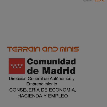
1,32 €
1,06 €