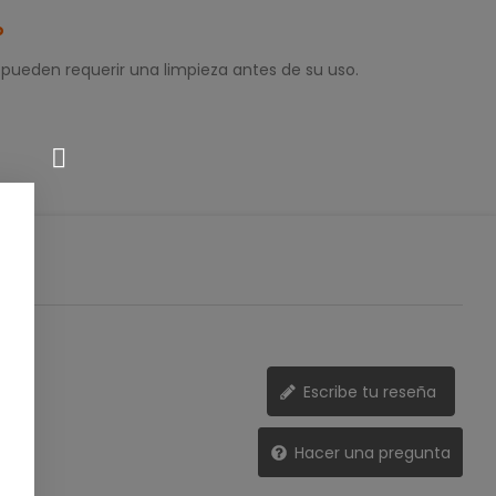
o
 pueden requerir una limpieza antes de su uso.
Escribe tu reseña
Hacer una pregunta