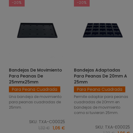
-20%
-20%
Bandejas De Movimiento
Bandejas Adaptadas
SELECCIONAR OPCIONES
SELECCIONAR OPCIONES
Para Peanas De
Para Peanas De 20mm A
25mmx25mm
25mm
Para Peana Cuadrada
Para Peana Cuadrada
Una bandeja de movimiento
Permite adaptar para peanas
para peanas cuadradas de
cuadradas de 2Omm en
25mm.
bandejas de movimiento
como si tuvieran 25mm.
SKU: TXA-C00025
SKU: TXA-E00025
1,32 €
1,06 €