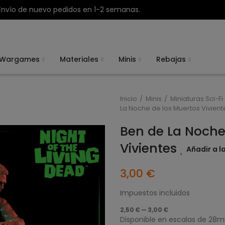
Envío de nuevo pedidos en 1-2 semanas.
Wargames
Materiales
Minis
Rebajas
Inicio
Minis
Miniaturas Sci-Fi
La Noche de los Muertos Vivient
Ben de La Noche
Vivientes
Añadir a l
3,00 €
Impuestos incluidos
2,50 € — 3,00 €
Disponible en escalas de 2