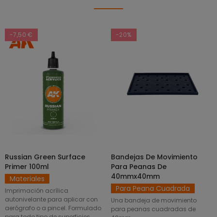
-7,50 €
-20%
Russian Green Surface
Bandejas De Movimiento
SELECCIONAR OPCIONES
AÑADIR AL CARRITO
Primer 100ml
Para Peanas De
40mmx40mm
Materiales
Para Peana Cuadrada
Imprimación acrílica
autonivelante para aplicar con
Una bandeja de movimiento
aerógrafo o a pincel. Formulado
para peanas cuadradas de
para todo tipo de superficies.