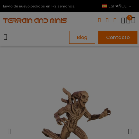
ESPAÑOL
Envío de nuevo pedidos en 1-2 semanas.
0
Blog
Contacto