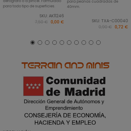
aerógrafo o a pincel. Formulado
para peanas cuadradas de
para todo tipo de superficies.
40mm.
SKU: AK11246
SKU: TXA-C00040
7,50 €
0,00 €
0,90 €
0,72 €