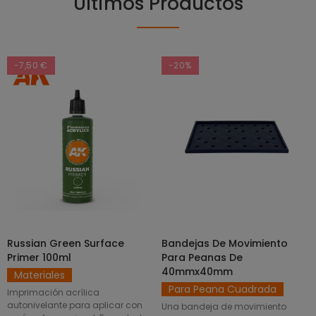
Últimos Productos
-7,50 €
-20%
Russian Green Surface
Bandejas De Movimiento
SELECCIONAR OPCIONES
AÑADIR AL CARRITO
Primer 100ml
Para Peanas De
40mmx40mm
Materiales
Para Peana Cuadrada
Imprimación acrílica
autonivelante para aplicar con
Una bandeja de movimiento