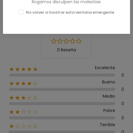
Rogamos disculpen las molestias.
Calificación media
No volver a mostrar esta ventana emergente
0.0
0 Reseña
Excelente
★★★★★
0
Bueno
★★★★☆
0
Medio
★★★☆☆
0
Pobre
★★☆☆☆
0
Terrible
★☆☆☆☆
0