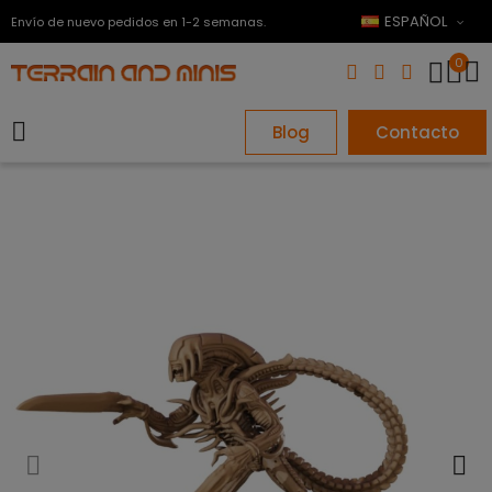
ESPAÑOL
Envío de nuevo pedidos en 1-2 semanas.
0
Blog
Contacto