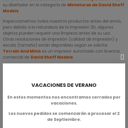
su diseñador en la categoría de
Miniaturas de David Sheff
Models
Inspeccionamos todos nuestros productos antes del envío,
pero debido a la naturaleza de la impresión 3D, algunos
objetos pueden requerir una limpieza antes de su uso.
Otras resoluciones de impresión (calidad de impresión) y
escala (tamaño) están disponibles según se solicite.
Terrain And Minis
es un impresor autorizado con licencia
comercial de
David Sheff Models
DETALLES DEL PRODUCTO
VACACIONES DE VERANO
En estos momentos nos encontramos cerrados por
vacaciones.
RESEÑAS DE PRODUCTOS / Q&A
Los nuevos pedidos se comenzarán a procesar el 2
de Septiembre.