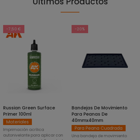
Últimos Productos
-7,50 €
-20%
Russian Green Surface
Bandejas De Movimiento
SELECCIONAR OPCIONES
AÑADIR AL CARRITO
Primer 100ml
Para Peanas De
40mmx40mm
Materiales
Para Peana Cuadrada
Imprimación acrílica
autonivelante para aplicar con
Una bandeja de movimiento