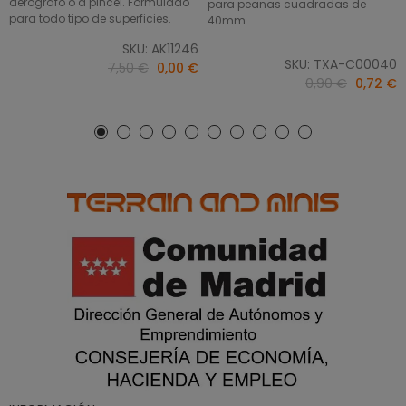
aerógrafo o a pincel. Formulado
para peanas cuadradas de
para todo tipo de superficies.
40mm.
SKU: AK11246
SKU: TXA-C00040
7,50 €
0,00 €
0,90 €
0,72 €