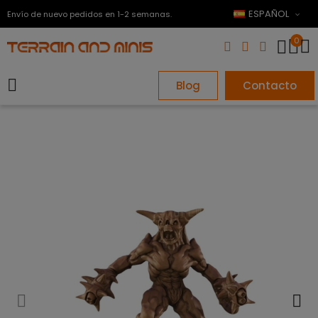
ESPAÑOL
Envío de nuevo pedidos en 1-2 semanas.
0
Blog
Contacto