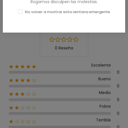
Rogamos disculpen las molestias.
Calificación media
No volver a mostrar esta ventana emergente
0.0
0 Reseña
Excelente
★★★★★
0
Bueno
★★★★☆
0
Medio
★★★☆☆
0
Pobre
★★☆☆☆
0
Terrible
★☆☆☆☆
0