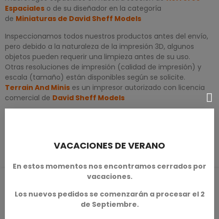
Espaciales
o de su diseñador en la categoría
de
Miniaturas de David Sheff Models
Inspeccionamos todos nuestros productos antes del envío,
pero debido a la naturaleza de la impresión 3D, algunos
objetos pueden requerir una limpieza antes de su uso.
Otras resoluciones de impresión (calidad de impresión) y
escala (tamaño) están disponibles según se solicite.
Terrain And Minis
es un impresor autorizado con licencia
comercial de
David Sheff Models
DETALLES DEL PRODUCTO
VACACIONES DE VERANO
En estos momentos nos encontramos cerrados por
vacaciones.
RESEÑAS DE PRODUCTOS / Q&A
Los nuevos pedidos se comenzarán a procesar el 2
de Septiembre.