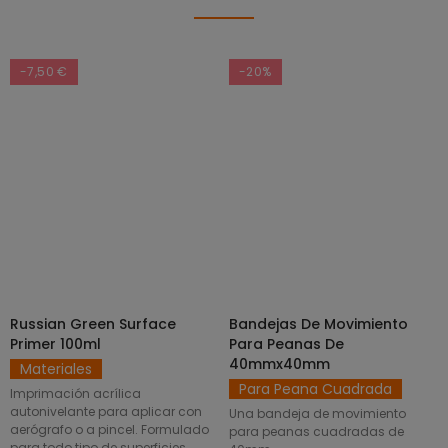
-7,50 €
-20%
Russian Green Surface
Bandejas De Movimiento
SELECCIONAR OPCIONES
AÑADIR AL CARRITO
Primer 100ml
Para Peanas De
40mmx40mm
Materiales
Para Peana Cuadrada
Imprimación acrílica
autonivelante para aplicar con
Una bandeja de movimiento
aerógrafo o a pincel. Formulado
para peanas cuadradas de
para todo tipo de superficies.