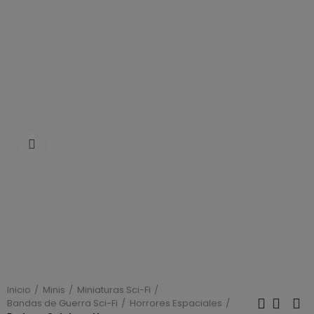
Click to enlarge
Inicio
Minis
Miniaturas Sci-Fi
Bandas de Guerra Sci-Fi
Horrores Espaciales