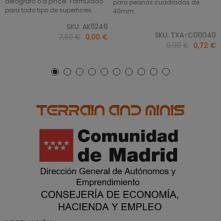
aerógrafo o a pincel. Formulado
para peanas cuadradas de
para todo tipo de superficies.
40mm.
SKU: AK11246
SKU: TXA-C00040
7,50 €
0,00 €
0,90 €
0,72 €