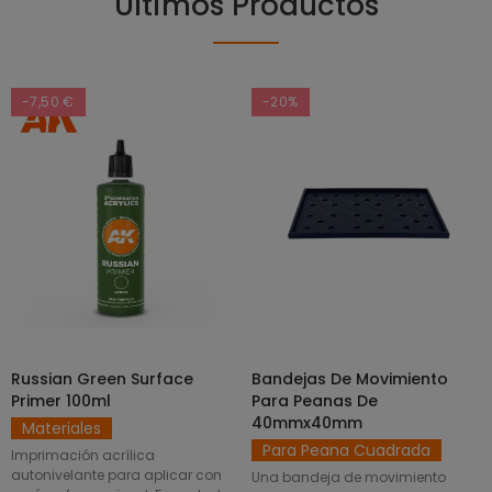
Últimos Productos
-7,50 €
-20%
Russian Green Surface
Bandejas De Movimiento
SELECCIONAR OPCIONES
AÑADIR AL CARRITO
Primer 100ml
Para Peanas De
40mmx40mm
Materiales
Para Peana Cuadrada
Imprimación acrílica
autonivelante para aplicar con
Una bandeja de movimiento