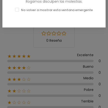
Rogamos disculpen las molestias.
Calificación media
No volver a mostrar esta ventana emergente
0.0
0 Reseña
Excelente
★★★★★
0
Bueno
★★★★☆
0
Medio
★★★☆☆
0
Pobre
★★☆☆☆
0
Terrible
★☆☆☆☆
0