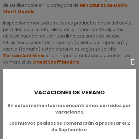
de su diseñador en la categoría de
Miniaturas de David
Sheff Models
Inspeccionamos todos nuestros productos antes del envío,
pero debido a la naturaleza de la impresión 3D, algunos
objetos pueden requerir una limpieza antes de su uso.
Otras resoluciones de impresión (calidad de impresión) y
escala (tamaño) están disponibles según se solicite.
Terrain And Minis
es un impresor autorizado con licencia
comercial de
David Sheff Models
DETALLES DEL PRODUCTO
VACACIONES DE VERANO
En estos momentos nos encontramos cerrados por
vacaciones.
RESEÑAS DE PRODUCTOS / Q&A
Los nuevos pedidos se comenzarán a procesar el 2
de Septiembre.