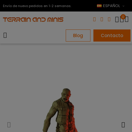
ESPAÑOL
Envío de nuevo pedidos en 1-2 semanas.
0
Blog
Contacto