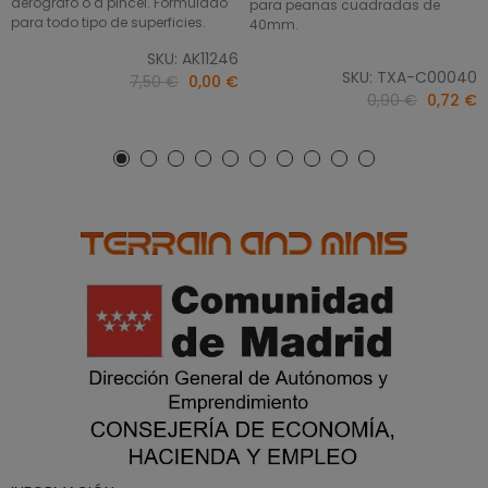
aerógrafo o a pincel. Formulado
para peanas cuadradas de
para todo tipo de superficies.
40mm.
SKU: AK11246
SKU: TXA-C00040
7,50 €
0,00 €
0,90 €
0,72 €