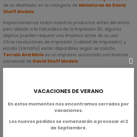
de su diseñador en la categoría de
Miniaturas de David
Sheff Models
Inspeccionamos todos nuestros productos antes del envío,
pero debido a la naturaleza de la impresión 3D, algunos
objetos pueden requerir una limpieza antes de su uso.
Otras resoluciones de impresión (calidad de impresión) y
escala (tamaño) están disponibles según se solicite.
Terrain And Minis
es un impresor autorizado con licencia
comercial de
David Sheff Models
DETALLES DEL PRODUCTO
VACACIONES DE VERANO
En estos momentos nos encontramos cerrados por
vacaciones.
RESEÑAS DE PRODUCTOS / Q&A
Los nuevos pedidos se comenzarán a procesar el 2
de Septiembre.