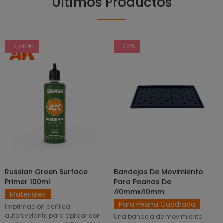
Últimos Productos
-7,50 €
-20%
Russian Green Surface
Bandejas De Movimiento
SELECCIONAR OPCIONES
AÑADIR AL CARRITO
Primer 100ml
Para Peanas De
40mmx40mm
Materiales
Para Peana Cuadrada
Imprimación acrílica
autonivelante para aplicar con
Una bandeja de movimiento