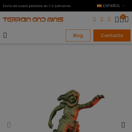
ESPAÑOL
Envío de nuevo pedidos en 1-2 semanas.
0
Blog
Contacto