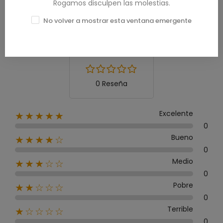
Rogamos disculpen las molestias.
Calificación media
No volver a mostrar esta ventana emergente
0.0
0 Reseña
Excelente
★★★★★
0
Bueno
★★★★☆
0
Medio
★★★☆☆
0
Pobre
★★☆☆☆
0
Terrible
★☆☆☆☆
0