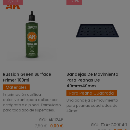
-7,50 €
-20%
Russian Green Surface
Bandejas De Movimiento
SELECCIONAR OPCIONES
AÑADIR AL CARRITO
Primer 100ml
Para Peanas De
40mmx40mm
Materiales
Para Peana Cuadrada
Imprimación acrílica
autonivelante para aplicar con
Una bandeja de movimiento
aerógrafo o a pincel. Formulado
para peanas cuadradas de
para todo tipo de superficies.
40mm.
SKU: AK11246
SKU: TXA-C00040
7,50 €
0,00 €