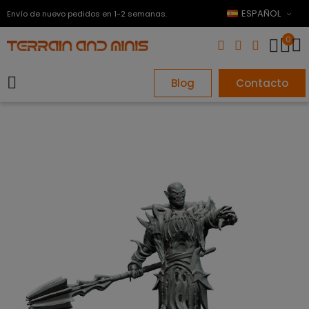
ESPAÑOL
Envío de nuevo pedidos en 1-2 semanas.
0
Blog
Contacto