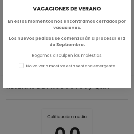
partidas o su vitrina con una pieza de alta calidad. Diseñada
VACACIONES DE VERANO
por
Monolith Arts
, representa la combinación perfecta
entre arte, jugabilidad y coleccionismo.
En estos momentos nos encontramos cerrados por
Terrain And Minis
es un vendedor autorizado con licencia
vacaciones.
comercial de
Monolith Arts
Los nuevos pedidos se comenzarán a procesar el 2
de Septiembre.
DETALLES DEL PRODUCTO
Rogamos disculpen las molestias.
No volver a mostrar esta ventana emergente
RESEÑAS DE PRODUCTOS / Q&A
Calificación media