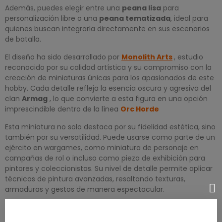
Además, puedes elegir entre una
peana lisa
para
personalización libre o una
peana tematizada
, ideal para
quienes buscan integrarla directamente en sus escenarios
de batalla.
El diseño ha sido desarrollado por
Monolith Arts
, estudio
reconocido por su calidad artística y su compromiso con la
creación de miniaturas únicas para los apasionados de este
hobby. Cada detalle refleja la esencia oscura y agresiva del
clan
Armag
, lo que convierte a esta figura en una opción
imprescindible dentro de la línea
Orc Horde
Esta miniatura no solo destaca por su fidelidad estética, sino
también por su versatilidad. Puede usarse como parte de un
ejército en wargames, como miniatura de personaje en
campañas de rol o incluso como pieza de exhibición para
pintores y coleccionistas. Su nivel de detalle permite aplicar
técnicas de pintura avanzadas, resaltando texturas,
armaduras y gestos de manera espectacular.
La
miniatura
Armag
de la colección
Orc Horde
es una
apuesta segura para quienes buscan enriquecer sus