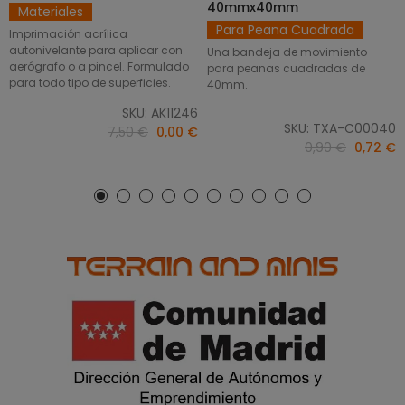
40mmx40mm
Materiales
Para Peana Cuadrada
Imprimación acrílica
autonivelante para aplicar con
Una bandeja de movimiento
aerógrafo o a pincel. Formulado
para peanas cuadradas de
para todo tipo de superficies.
40mm.
SKU: AK11246
SKU: TXA-C00040
7,50 €
0,00 €
0,90 €
0,72 €