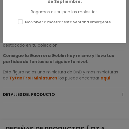
de Septiembre.
miniatura?
Rogamos disculpen las molestias.
La
Guerrera
Goblin
no es solo una figura: es un personaje
No volver a mostrar esta ventana emergente
lleno de fuerza y personalidad que dará vida a tus aventuras.
Con su diseño detallado y estética poderosa, se convertirá
en una pieza clave en tus campañas y un elemento
destacado en tu colección.
Consigue la Guerrera Goblin hoy mismo y lleva tus
partidas de fantasía al siguiente nivel.
Esta figura no es una miniatura de DnD y mas miniaturas
de
TytanTroll Miniatures
los puede encontrar
aqui
DETALLES DEL PRODUCTO