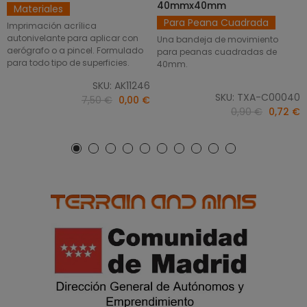
40mmx40mm
Materiales
Para Peana Cuadrada
Imprimación acrílica
autonivelante para aplicar con
Una bandeja de movimiento
aerógrafo o a pincel. Formulado
para peanas cuadradas de
para todo tipo de superficies.
40mm.
SKU: AK11246
SKU: TXA-C00040
7,50 €
0,00 €
0,90 €
0,72 €