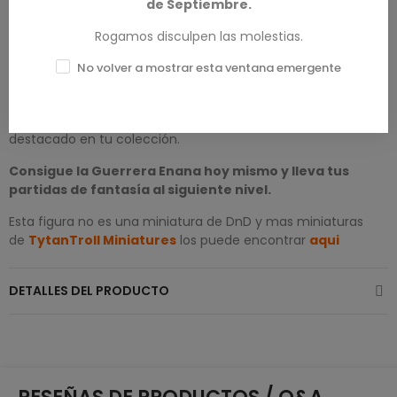
de Septiembre.
miniatura?
Rogamos disculpen las molestias.
La
Guerrera Enana
no es solo una figura: es un personaje
No volver a mostrar esta ventana emergente
lleno de fuerza y personalidad que dará vida a tus aventuras.
Con su diseño detallado y estética poderosa, se convertirá
en una pieza clave en tus campañas y un elemento
destacado en tu colección.
Consigue la Guerrera Enana hoy mismo y lleva tus
partidas de fantasía al siguiente nivel.
Esta figura no es una miniatura de DnD y mas miniaturas
de
TytanTroll Miniatures
los puede encontrar
aqui
DETALLES DEL PRODUCTO