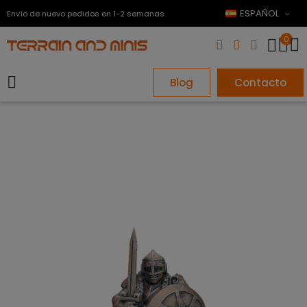
ESPAÑOL
Envío de nuevo pedidos en 1-2 semanas.
0
Blog
Contacto