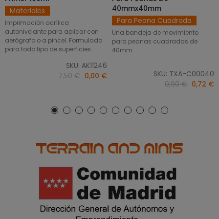
40mmx40mm
Materiales
Para Peana Cuadrada
Imprimación acrílica
autonivelante para aplicar con
Una bandeja de movimiento
aerógrafo o a pincel. Formulado
para peanas cuadradas de
para todo tipo de superficies.
40mm.
SKU: AK11246
SKU: TXA-C00040
7,50 €
0,00 €
0,90 €
0,72 €