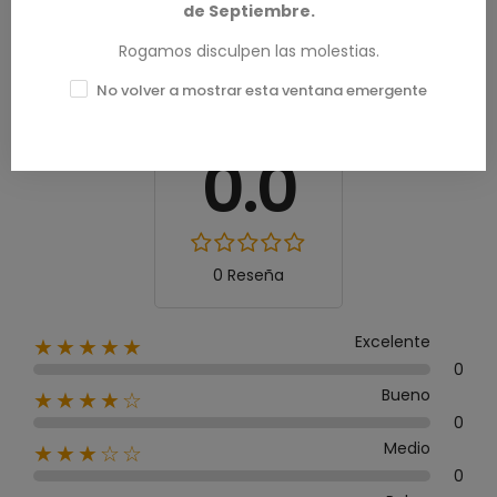
RESEÑAS DE PRODUCTOS / Q&A
de Septiembre.
Rogamos disculpen las molestias.
No volver a mostrar esta ventana emergente
Calificación media
0.0
0 Reseña
Excelente
★★★★★
0
Bueno
★★★★☆
0
Medio
★★★☆☆
0