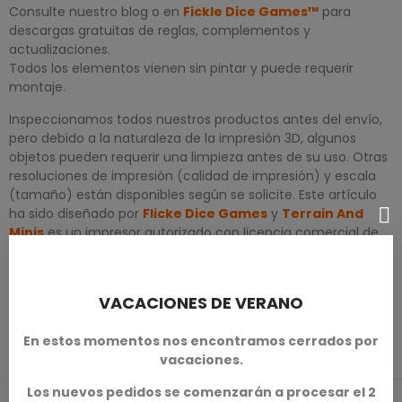
Consulte nuestro blog o en
Fickle Dice Games™
para
descargas gratuitas de reglas, complementos y
actualizaciones.
Todos los elementos vienen sin pintar y puede requerir
montaje.
Inspeccionamos todos nuestros productos antes del envío,
pero debido a la naturaleza de la impresión 3D, algunos
objetos pueden requerir una limpieza antes de su uso. Otras
resoluciones de impresión (calidad de impresión) y escala
(tamaño) están disponibles según se solicite. Este artículo
ha sido diseñado por
Flicke Dice Games
y
Terrain And
Minis
es un impresor autorizado con licencia comercial de
Fickle Dice Games™
.
VACACIONES DE VERANO
DETALLES DEL PRODUCTO
En estos momentos nos encontramos cerrados por
vacaciones.
Los nuevos pedidos se comenzarán a procesar el 2