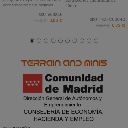
para peanas cuadradas de
para todo tipo de superficies.
40mm.
SKU: AK11246
SKU: TXA-C00040
7,50 €
0,00 €
0,90 €
0,72 €