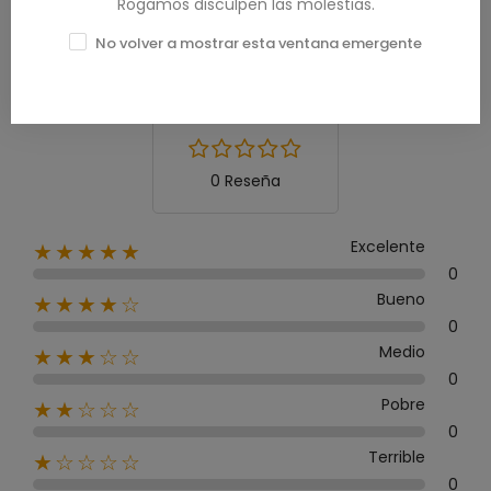
Rogamos disculpen las molestias.
Calificación media
No volver a mostrar esta ventana emergente
0.0
0 Reseña
Excelente
★★★★★
0
Bueno
★★★★☆
0
Medio
★★★☆☆
0
Pobre
★★☆☆☆
0
Terrible
★☆☆☆☆
0