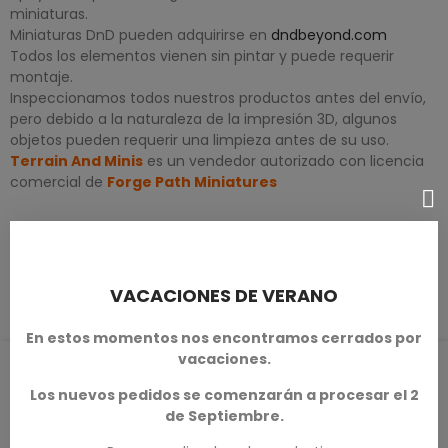
miniaturas.
Miniaturas DnD pueden adquirirse en
dndbeyond.com
Todos los elementos vienen sin pintar y puede requerir
montaje.
Inspeccionamos todos nuestros productos antes del envío,
pero debido a la naturaleza de la impresión 3D, algunos
objetos pueden requerir una limpieza antes de su uso.
Terrain And Minis
es un vendedor autorizado con licencia
comercial de
Forge Path Miniatures
DETALLES DEL PRODUCTO
VACACIONES DE VERANO
En estos momentos nos encontramos cerrados por
vacaciones.
RESEÑAS DE PRODUCTOS / Q&A
Los nuevos pedidos se comenzarán a procesar el 2
de Septiembre.