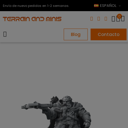
ESPAÑOL
Envío de nuevo pedidos en 1-2 semanas.
0
Blog
Contacto