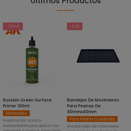
Últimos Productos
-7,50 €
-20%
Russian Green Surface
Bandejas De Movimiento
SELECCIONAR OPCIONES
AÑADIR AL CARRITO
Primer 100ml
Para Peanas De
40mmx40mm
Materiales
Para Peana Cuadrada
Imprimación acrílica
autonivelante para aplicar con
Una bandeja de movimiento
aerógrafo o a pincel. Formulado