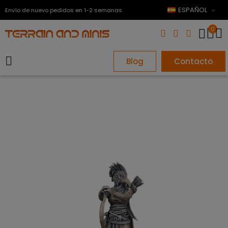
ESPAÑOL
Envío de nuevo pedidos en 1-2 semanas.
0
Blog
Contacto