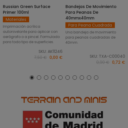
Russian Green Surface
Bandejas De Movimiento
SELECCIONAR OPCIONES
AÑADIR AL CARRITO
Primer 100ml
Para Peanas De
40mmx40mm
Materiales
Para Peana Cuadrada
Imprimación acrílica
autonivelante para aplicar con
Una bandeja de movimiento
aerógrafo o a pincel. Formulado
para peanas cuadradas de
para todo tipo de superficies.
40mm.
SKU: AK11246
SKU: TXA-C00040
7,50 €
0,00 €
0,90 €
0,72 €