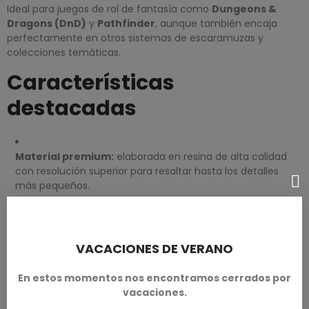
Ideal para juegos de rol de fantasía como
Dungeons &
Dragons (DnD)
y
Pathfinder
, aunque también encaja
perfectamente en otros sistemas de escaramuzas y
colecciones temáticas.
Características
destacadas
Material premium:
elaborada en resina de alta calidad
con resolución superior para resaltar hasta los detalles
más pequeños.
Diseño exclusivo:
parte de la colección
DnD Heroes –
Rangers
de
TytanTroll Miniatures
, que captura la
VACACIONES DE VERANO
esencia astuta y salvaje de una exploradora orca.
En estos momentos nos encontramos cerrados por
vacaciones.
Versatilidad:
apta tanto para jugadores de rol como para
wargamers y coleccionistas de miniaturas de fantasía.