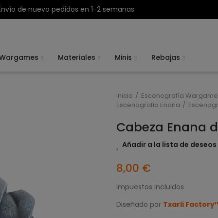
Envío de nuevo pedidos en 1-2 semanas.
Wargames
Materiales
Minis
Rebajas
Inicio
Escenografía Wargame
Escenografia Enana
Escenogr
Cabeza Enana de
Añadir a la lista de deseos
8,00 €
Impuestos incluidos
Diseñado por
Txarli Factory