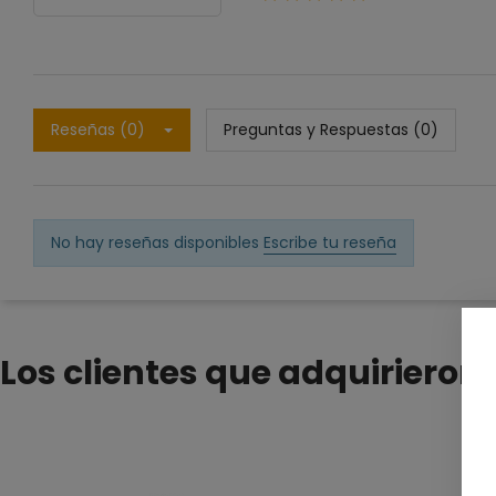
Reseñas (0)
Preguntas y Respuestas (0)
No hay reseñas disponibles
Escribe tu reseña
Los clientes que adquiriero