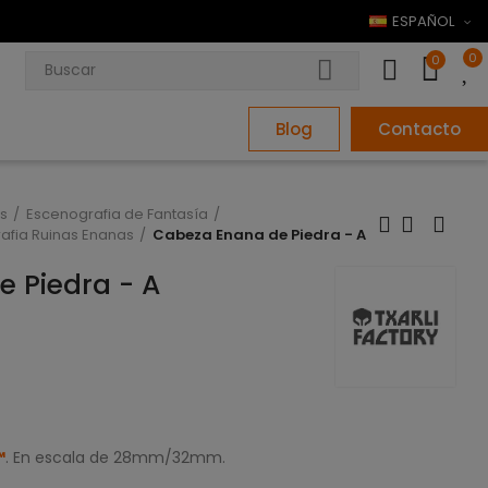
ESPAÑOL
0
0
Blog
Contacto
s
Escenografia de Fantasía
afia Ruinas Enanas
Cabeza Enana de Piedra - A
 Piedra - A
™
. En escala de 28mm/32mm.