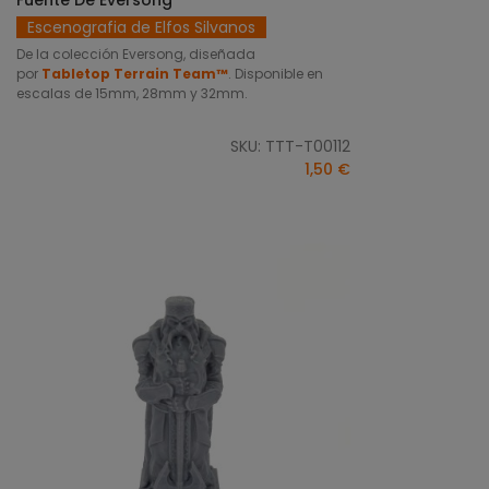
Escenografia de Elfos Silvanos
De la colección Eversong, diseñada
por
Tabletop Terrain Team™
. Disponible en
escalas de 15mm, 28mm y 32mm.
SKU: TTT-T00112
1,50 €