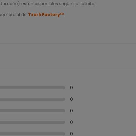
(tamaño) están disponibles según se solicite.
 comercial de
Txarli Factory™
.
0
0
0
0
0