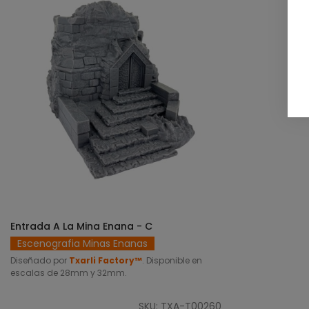
Entrada A La Mina Enana - C
SELECCIONAR OPCIONES
Escenografia Minas Enanas
Diseñado por
Txarli Factory™
. Disponible en
escalas de 28mm y 32mm.
SKU: TXA-T00260