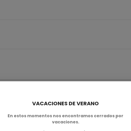
n este producto también comp
VACACIONES DE VERANO
En estos momentos nos encontramos cerrados por
vacaciones.