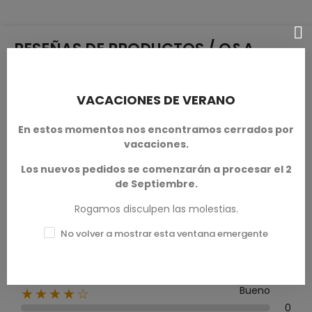
RESEÑAS DE PRODUCTOS / Q&A
VACACIONES DE VERANO
Calificación media
En estos momentos nos encontramos cerrados por
0.0
vacaciones.
Los nuevos pedidos se comenzarán a procesar el 2
de Septiembre.
Rogamos disculpen las molestias.
0 Reseña
No volver a mostrar esta ventana emergente
Excelente
★★★★★
0
Bueno
★★★★☆
0