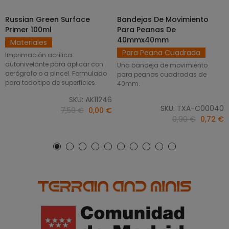
Russian Green Surface
Bandejas De Movimiento
SELECCIONAR OPCIONES
AÑADIR AL CARRITO
Primer 100ml
Para Peanas De
40mmx40mm
Materiales
Para Peana Cuadrada
Imprimación acrílica
autonivelante para aplicar con
Una bandeja de movimiento
aerógrafo o a pincel. Formulado
para peanas cuadradas de
para todo tipo de superficies.
40mm.
SKU: AK11246
SKU: TXA-C00040
7,50 €
0,00 €
0,90 €
0,72 €