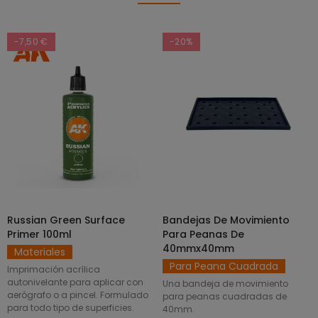
-7,50 €
-20%
Russian Green Surface
Bandejas De Movimiento
SELECCIONAR OPCIONES
AÑADIR AL CARRITO
Primer 100ml
Para Peanas De
40mmx40mm
Materiales
Para Peana Cuadrada
Imprimación acrílica
autonivelante para aplicar con
Una bandeja de movimiento
aerógrafo o a pincel. Formulado
para peanas cuadradas de
para todo tipo de superficies.
40mm.