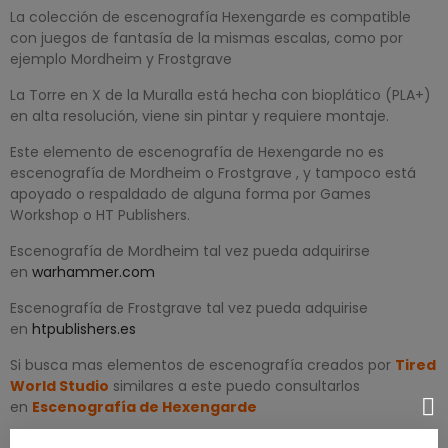
La colección de escenografía Hexengarde es compatible
con juegos de fantasía de la mismas escalas, como por
ejemplo Mordheim y Frostgrave
La Torre en X de la Muralla está hecha con bioplático (PLA+)
en alta resolución, viene sin pintar y requiere montaje.
Este elemento de escenografía de Hexengarde no es
escenografía de Mordheim o Frostgrave , y tampoco está
apoyado o respaldado de alguna forma por Games
Workshop o HT Publishers.
Escenografía de Mordheim tal vez pueda adquirirse
en
warhammer.com
Escenografía de Frostgrave tal vez pueda adquirise
en
htpublishers.es
Si busca mas elementos de escenografía creados por
Tired
World Studio
similares a este puedo consultarlos
en
Escenografía de Hexengarde
Inspeccionamos todos nuestros productos antes del envío,