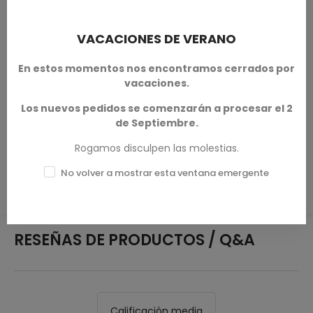
pero debido a la naturaleza de la impresión 3D, algunos
objetos pueden requerir una limpieza antes de su uso.
VACACIONES DE VERANO
Otras resoluciones de impresión (calidad de impresión) y
escala (tamaño) están disponibles según se solicite.
En estos momentos nos encontramos cerrados por
vacaciones.
Terrain And Minis
es un impresor autorizado con licencia
de
Tired World Studio
Los nuevos pedidos se comenzarán a procesar el 2
de Septiembre.
Rogamos disculpen las molestias.
DETALLES DEL PRODUCTO
No volver a mostrar esta ventana emergente
RESEÑAS DE PRODUCTOS / Q&A
Calificación media