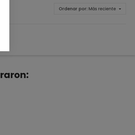
Ordenar por:
Más reciente
raron: