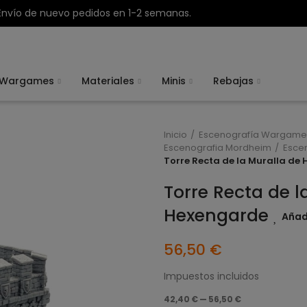
Envío de nuevo pedidos en 1-2 semanas.
Wargames
Materiales
Minis
Rebajas
Inicio
Escenografía Wargame
Escenografia Mordheim
Escen
Torre Recta de la Muralla de
Torre Recta de l
Hexengarde
Añadi
56,50 €
Impuestos incluidos
42,40 € — 56,50 €