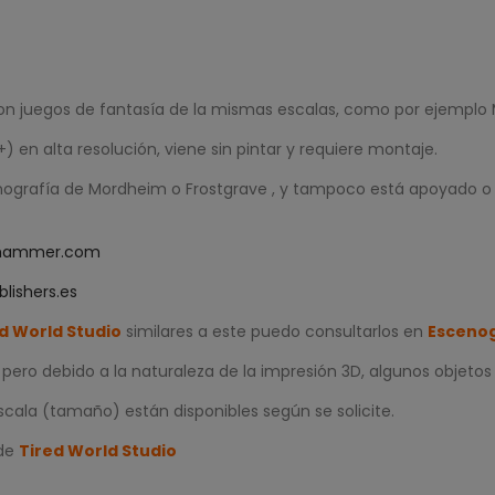
on juegos de fantasía de la mismas escalas, como por ejemplo
) en alta resolución, viene sin pintar y requiere montaje.
nografía de Mordheim o Frostgrave , y tampoco está apoyado 
hammer.com
blishers.es
d World Studio
similares a este puedo consultarlos en
Escenog
ero debido a la naturaleza de la impresión 3D, algunos objetos
scala (tamaño) están disponibles según se solicite.
 de
Tired World Studio