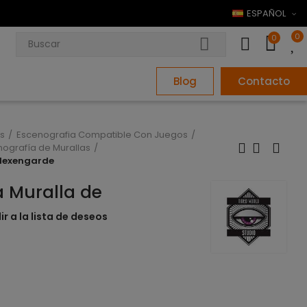
ESPAÑOL
0
0
Blog
Contacto
s
Escenografia Compatible Con Juegos
ografía de Murallas
 Hexengarde
a Muralla de
r a la lista de deseos