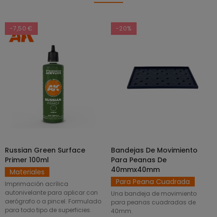
-7,50 €
-20%
Russian Green Surface
Bandejas De Movimiento
SELECCIONAR OPCIONES
AÑADIR AL CARRITO
Primer 100ml
Para Peanas De
40mmx40mm
Materiales
Para Peana Cuadrada
Imprimación acrílica
autonivelante para aplicar con
Una bandeja de movimiento
aerógrafo o a pincel. Formulado
para peanas cuadradas de
para todo tipo de superficies.
40mm.