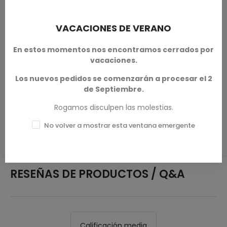
pero debido a la naturaleza de la impresión 3D, algunos
objetos pueden requerir una limpieza antes de su uso.
VACACIONES DE VERANO
Otras resoluciones de impresión (calidad de impresión) y
escala (tamaño) están disponibles según se solicite.
En estos momentos nos encontramos cerrados por
vacaciones.
Terrain And Minis
es un impresor autorizado con licencia
de
Tired World Studio
Los nuevos pedidos se comenzarán a procesar el 2
de Septiembre.
Rogamos disculpen las molestias.
DETALLES DEL PRODUCTO
No volver a mostrar esta ventana emergente
RESEÑAS DE PRODUCTOS / Q&A
Calificación media