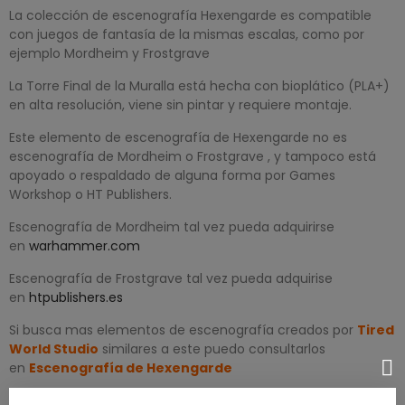
La colección de escenografía Hexengarde es compatible
con juegos de fantasía de la mismas escalas, como por
ejemplo Mordheim y Frostgrave
La Torre Final de la Muralla está hecha con bioplático (PLA+)
en alta resolución, viene sin pintar y requiere montaje.
Este elemento de escenografía de Hexengarde no es
escenografía de Mordheim o Frostgrave , y tampoco está
apoyado o respaldado de alguna forma por Games
Workshop o HT Publishers.
Escenografía de Mordheim tal vez pueda adquirirse
en
warhammer.com
Escenografía de Frostgrave tal vez pueda adquirise
en
htpublishers.es
Si busca mas elementos de escenografía creados por
Tired
World Studio
similares a este puedo consultarlos
en
Escenografía de Hexengarde
Inspeccionamos todos nuestros productos antes del envío,