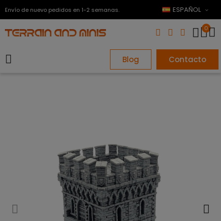
ESPAÑOL
Envío de nuevo pedidos en 1-2 semanas.
0
Blog
Contacto