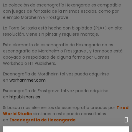
La colección de escenografía Hexengarde es compatible
con juegos de fantasía de la mismas escalas, como por
ejemplo Mordheim y Frostgrave
La Torre Solitaria está hecha con bioplático (PLA+) en alta
resolución, viene sin pintar y requiere montaje.
Este elemento de escenografía de Hexengarde no es
escenografía de Mordheim o Frostgrave , y tampoco está
apoyado o respaldado de alguna forma por Games
Workshop o HT Publishers.
Escenografía de Mordheim tal vez pueda adquirirse
en
warhammer.com
Escenografía de Frostgrave tal vez pueda adquirise
en
htpublishers.es
Si busca mas elementos de escenografía creados por
Tired
World Studio
similares a este puedo consultarlos
en
Escenografía de Hexengarde
Inspeccionamos todos nuestros productos antes del envío,