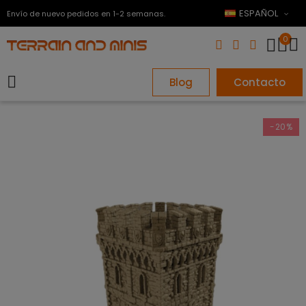
ESPAÑOL
Envío de nuevo pedidos en 1-2 semanas.
0
Blog
Contacto
-20%