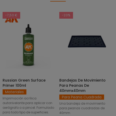
-7,50 €
-20%
Russian Green Surface
Bandejas De Movimiento
SELECCIONAR OPCIONES
AÑADIR AL CARRITO
Primer 100ml
Para Peanas De
40mmx40mm
Materiales
Para Peana Cuadrada
Imprimación acrílica
autonivelante para aplicar con
Una bandeja de movimiento
aerógrafo o a pincel. Formulado
para peanas cuadradas de
para todo tipo de superficies.
40mm.