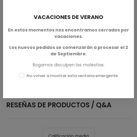
pero debido a la naturaleza de la impresión 3D, algunos
objetos pueden requerir una limpieza antes de su uso.
VACACIONES DE VERANO
Otras resoluciones de impresión (calidad de impresión) y
escala (tamaño) están disponibles según se solicite.
En estos momentos nos encontramos cerrados por
vacaciones.
Terrain And Minis
es un impresor autorizado con licencia
de
Tired World Studio
Los nuevos pedidos se comenzarán a procesar el 2
de Septiembre.
Rogamos disculpen las molestias.
DETALLES DEL PRODUCTO
No volver a mostrar esta ventana emergente
RESEÑAS DE PRODUCTOS / Q&A
Calificación media