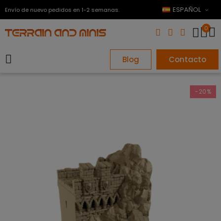
ESPAÑOL
Envío de nuevo pedidos en 1-2 semanas.
0
Blog
Contacto
-20%