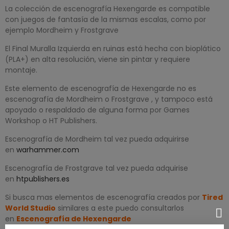
La colección de escenografía Hexengarde es compatible
con juegos de fantasía de la mismas escalas, como por
ejemplo Mordheim y Frostgrave
El Final Muralla Izquierda en ruinas está hecha con bioplático
(PLA+) en alta resolución, viene sin pintar y requiere
montaje.
Este elemento de escenografía de Hexengarde no es
escenografía de Mordheim o Frostgrave , y tampoco está
apoyado o respaldado de alguna forma por Games
Workshop o HT Publishers.
Escenografía de Mordheim tal vez pueda adquirirse
en
warhammer.com
Escenografía de Frostgrave tal vez pueda adquirise
en
htpublishers.es
Si busca mas elementos de escenografía creados por
Tired
World Studio
similares a este puedo consultarlos
en
Escenografía de Hexengarde