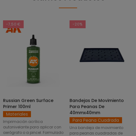
-7,50 €
-20%
Russian Green Surface
Bandejas De Movimiento
SELECCIONAR OPCIONES
AÑADIR AL CARRITO
Primer 100ml
Para Peanas De
40mmx40mm
Materiales
Para Peana Cuadrada
Imprimación acrílica
autonivelante para aplicar con
Una bandeja de movimiento
aerógrafo o a pincel. Formulado
para peanas cuadradas de