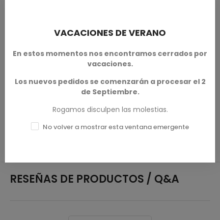
Inspeccionamos todos nuestros productos antes del envío,
pero debido a la naturaleza de la impresión 3D, algunos
objetos pueden requerir una limpieza antes de su uso.
VACACIONES DE VERANO
Otras resoluciones de impresión (calidad de impresión) y
En estos momentos nos encontramos cerrados por
escala (tamaño) están disponibles según se solicite.
vacaciones.
Terrain And Minis
es un impresor autorizado con licencia
Los nuevos pedidos se comenzarán a procesar el 2
de
Tired World Studio
de Septiembre.
Rogamos disculpen las molestias.
DETALLES DEL PRODUCTO
No volver a mostrar esta ventana emergente
RESEÑAS DE PRODUCTOS / Q&A