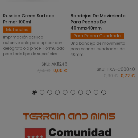
Russian Green Surface
Bandejas De Movimiento
SELECCIONAR OPCIONES
AÑADIR AL CARRITO
Primer 100ml
Para Peanas De
40mmx40mm
Materiales
Para Peana Cuadrada
Imprimación acrílica
autonivelante para aplicar con
Una bandeja de movimiento
aerógrafo o a pincel. Formulado
para peanas cuadradas de
para todo tipo de superficies.
40mm.
SKU: AK11246
SKU: TXA-C00040
7,50 €
0,00 €
0,90 €
0,72 €