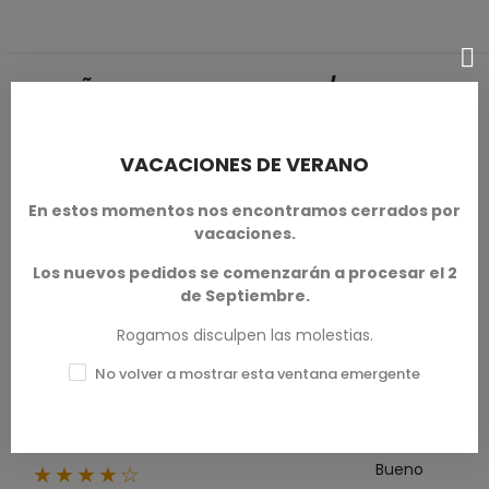
RESEÑAS DE PRODUCTOS / Q&A
VACACIONES DE VERANO
Calificación media
En estos momentos nos encontramos cerrados por
0.0
vacaciones.
Los nuevos pedidos se comenzarán a procesar el 2
de Septiembre.
Rogamos disculpen las molestias.
0 Reseña
No volver a mostrar esta ventana emergente
Excelente
★★★★★
0
Bueno
★★★★☆