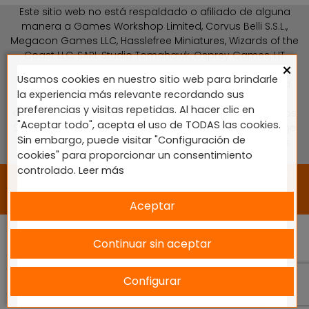
Este sitio web no está respaldado o afiliado de alguna
manera a Games Workshop Limited, Corvus Belli S.S.L.,
Megacon Games LLC, Hasslefree Miniatures, Wizards of the
Coast LLC, SARL Studio Tomahawk, Osprey Games, HT
×
Publishers, CMON Ltd, Oshprey Publishing, Modiphius
Usamos cookies en nuestro sitio web para brindarle
Entertainment, Warlord Games Ltd, The Ninth Age, World
la experiencia más relevante recordando sus
Team Championship, Battlefront Miniatures NZ Ltd, DC
preferencias y visitas repetidas. Al hacer clic en
Comics, Knight Models, Three Stones Productos y Diseños
"Aceptar todo", acepta el uso de TODAS las cookies.
S.L., Paizo Inc, The Lord of the Rings, Wizkids, NECA LLC, Edge
Sin embargo, puede visitar "Configuración de
Entertainment Studio SLU, Marvel, Fantasy Flight Games
cookies" para proporcionar un consentimiento
(FFG), Disney, Lucasfilm Ltd.
controlado.
Leer más
2024 © Diseñado y desarrollado por tu equipo Imedia
Comunicación 🚀
Aceptar
Continuar sin aceptar
Configurar