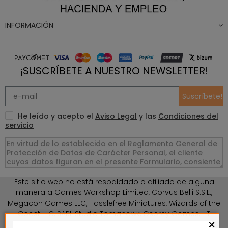
INFORMACIÓN
¡SUSCRÍBETE A NUESTRO NEWSLETTER!
Suscríbete!
He leído y acepto el
Aviso Legal
y las
Condiciones del
servicio
Este sitio web no está respaldado o afiliado de alguna
manera a Games Workshop Limited, Corvus Belli S.S.L.,
Megacon Games LLC, Hasslefree Miniatures, Wizards of the
Coast LLC, SARL Studio Tomahawk, Osprey Games, HT
×
Publishers, CMON Ltd, Oshprey Publishing, Modiphius