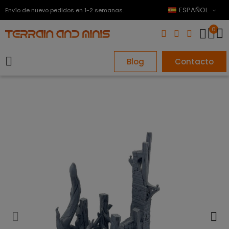
ESPAÑOL
Envío de nuevo pedidos en 1-2 semanas.
0
Blog
Contacto