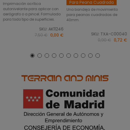
Para Peana Cuadrada
Imprimación acrílica
autonivelante para aplicar con
Una bandeja de movimiento
aerógrafo o a pincel. Formulado
para peanas cuadradas de
para todo tipo de superficies.
40mm.
SKU: AK11246
SKU: TXA-C00040
7,50 €
0,00 €
0,90 €
0,72 €