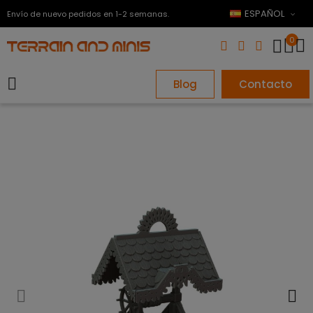
ESPAÑOL
Envío de nuevo pedidos en 1-2 semanas.
0
Blog
Contacto