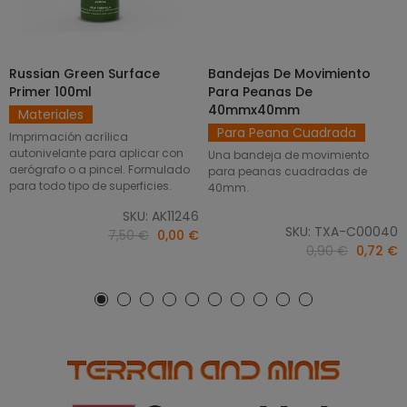
Russian Green Surface
Bandejas De Movimiento
SELECCIONAR OPCIONES
AÑADIR AL CARRITO
Primer 100ml
Para Peanas De
40mmx40mm
Materiales
Para Peana Cuadrada
Imprimación acrílica
autonivelante para aplicar con
Una bandeja de movimiento
aerógrafo o a pincel. Formulado
para peanas cuadradas de
para todo tipo de superficies.
40mm.
SKU: AK11246
SKU: TXA-C00040
7,50 €
0,00 €
0,90 €
0,72 €