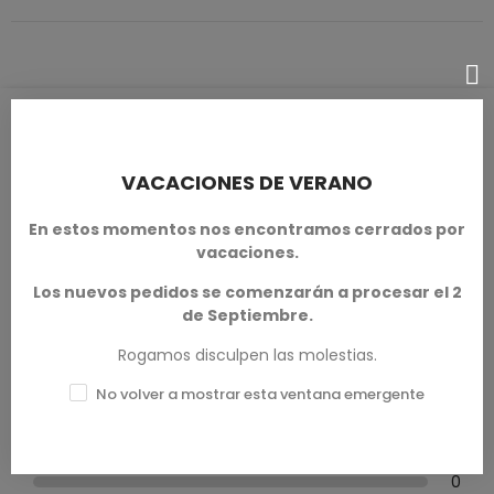
RESEÑAS DE PRODUCTOS / Q&A
VACACIONES DE VERANO
En estos momentos nos encontramos cerrados por
Calificación media
vacaciones.
0.0
Los nuevos pedidos se comenzarán a procesar el 2
de Septiembre.
Rogamos disculpen las molestias.
0 Reseña
No volver a mostrar esta ventana emergente
Excelente
★★★★★
0