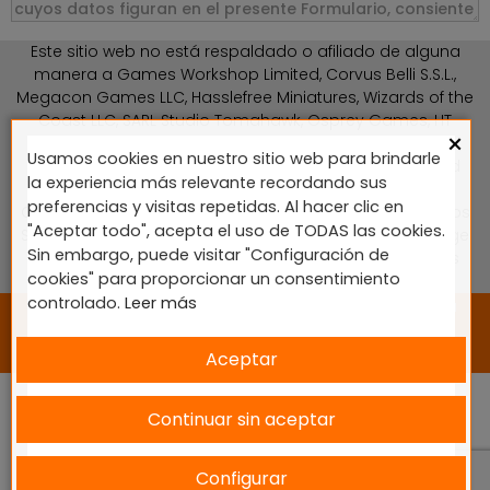
Este sitio web no está respaldado o afiliado de alguna
manera a Games Workshop Limited, Corvus Belli S.S.L.,
Megacon Games LLC, Hasslefree Miniatures, Wizards of the
Coast LLC, SARL Studio Tomahawk, Osprey Games, HT
×
Publishers, CMON Ltd, Oshprey Publishing, Modiphius
Usamos cookies en nuestro sitio web para brindarle
Entertainment, Warlord Games Ltd, The Ninth Age, World
la experiencia más relevante recordando sus
Team Championship, Battlefront Miniatures NZ Ltd, DC
preferencias y visitas repetidas. Al hacer clic en
Comics, Knight Models, Three Stones Productos y Diseños
"Aceptar todo", acepta el uso de TODAS las cookies.
S.L., Paizo Inc, The Lord of the Rings, Wizkids, NECA LLC, Edge
Sin embargo, puede visitar "Configuración de
Entertainment Studio SLU, Marvel, Fantasy Flight Games
cookies" para proporcionar un consentimiento
(FFG), Disney, Lucasfilm Ltd.
controlado.
Leer más
2024 © Diseñado y desarrollado por tu equipo Imedia
Comunicación 🚀
Aceptar
Continuar sin aceptar
Configurar